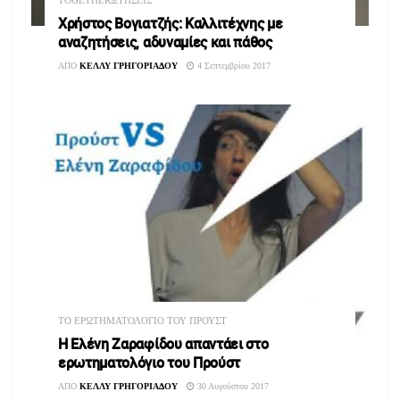
TOGETHERΩΤΗΣΕΙΣ
Χρήστος Βογιατζής: Καλλιτέχνης με
αναζητήσεις, αδυναμίες και πάθος
ΑΠΟ
ΚΕΛΛΥ ΓΡΗΓΟΡΙΑΔΟΥ
4 Σεπτεμβρίου 2017
TO ΕΡΩΤΗΜΑΤΟΛΟΓΙΟ ΤΟΥ ΠΡΟΥΣΤ
Η Ελένη Ζαραφίδου απαντάει στο
ερωτηματολόγιο του Προύστ
ΑΠΟ
ΚΕΛΛΥ ΓΡΗΓΟΡΙΑΔΟΥ
30 Αυγούστου 2017