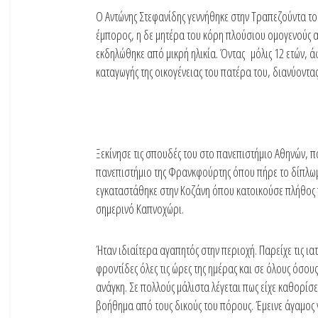
Ο Αντώνης Στεφανίδης γεννήθηκε στην Τραπεζούντα το
έμπορος, η δε μητέρα του κόρη πλούσιου ομογενούς 
εκδηλώθηκε από μικρή ηλικία. Όντας μόλις 12 ετών, 
καταγωγής της οικογένειας του πατέρα του, διανύοντ
Ξεκίνησε τις σπουδές του στο πανεπιστήμιο Αθηνών, π
πανεπιστήμιο της Φρανκφούρτης όπου πήρε το δίπλωμα
εγκαταστάθηκε στην Κοζάνη όπου κατοικούσε πλήθος 
σημερινό Καπνοχώρι.
Ήταν ιδιαίτερα αγαπητός στην περιοχή. Παρείχε τις ιατ
φροντίδες όλες τις ώρες της ημέρας και σε όλους όσους
ανάγκη. Σε πολλούς μάλιστα λέγεται πως είχε καθορίσε
βοήθημα από τους δικούς του πόρους. Έμεινε άγαμος 