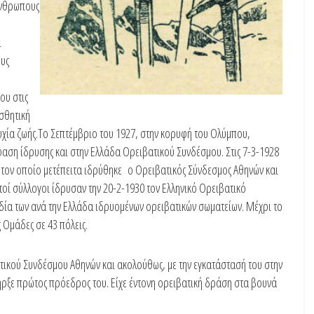
άνθρωπους
α
ους
ου στις
ισθητική
τυχία ζωής.Το Σεπτέμβριο του 1927, στην κορυφή του Ολύμπου,
φαση ίδρυσης και στην Ελλάδα Ορειβατικού Συνδέσμου. Στις 7-3-1928
 τον οποίο μετέπειτα ιδρύθηκε ο Ορειβατικός Σύνδεσμος Αθηνών και
οί σύλλογοι ίδρυσαν την 20-2-1930 τον Ελληνικό Ορειβατικό
δία των ανά την Ελλάδα ιδρυομένων ορειβατικών σωματείων. Μέχρι το
ς Ομάδες σε 43 πόλεις.
ατικού Συνδέσμου Αθηνών και ακολούθως, με την εγκατάστασή του στην
πήρξε πρώτος πρόεδρος του. Είχε έντονη ορειβατική δράση στα βουνά