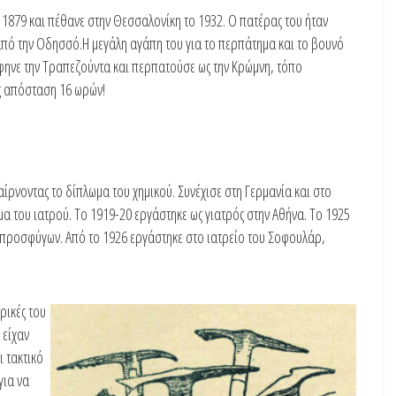
 1879 και πέθανε στην Θεσσαλονίκη το 1932. Ο πατέρας του ήταν
από την Οδησσό.Η μεγάλη αγάπη του για το περπάτημα και το βουνό
άφηνε την Τραπεζούντα και περπατούσε ως την Κρώμνη, τόπο
ας απόσταση 16 ωρών!
αίρνοντας το δίπλωμα του χημικού. Συνέχισε στη Γερμανία και στο
 του ιατρού. Το 1919-20 εργάστηκε ως γιατρός στην Αθήνα. Το 1925
προσφύγων. Από το 1926 εργάστηκε στο ιατρείο του Σοφουλάρ,
ρικές του
 είχαν
ι τακτικό
για να