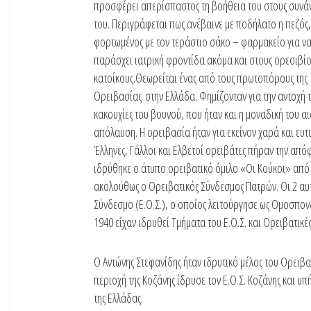
προσφέρει απερίσπαστος τη βοήθεια του στους συν
του. Περιγράφεται πως ανέβαινε με ποδήλατο η πεζός,
φορτωμένος με τον τεράστιο σάκο – φαρμακείο για ν
παράσχει ιατρική φροντίδα ακόμα και στους ορεσιβί
κατοίκους.Θεωρείται ένας από τους πρωτοπόρους της
Ορειβασίας στην Ελλάδα. Φημίζονταν για την αντοχή τ
κακουχίες του βουνού, που ήταν και η μοναδική του α
απόλαυση. Η ορειβασία ήταν για εκείνον χαρά και ευ
Έλληνες, Γάλλοι και Ελβετοί ορειβάτες πήραν την από
ιδρύθηκε ο άτυπο ορειβατικό όμιλο «Οι Κούκοι» από
ακολούθως ο Ορειβατικός Σύνδεσμος Πατρών. Οι 2 αυτ
Σύνδεσμο (Ε.Ο.Σ.), ο οποίος λειτούργησε ως Ομοσπον
1940 είχαν ιδρυθεί Τμήματα του Ε.Ο.Σ. και Ορειβατικέ
Ο Αντώνης Στεφανίδης ήταν ιδρυτικό μέλος του Ορειβ
περιοχή της Κοζάνης ίδρυσε τον Ε.Ο.Σ. Κοζάνης και υ
της Ελλάδας.