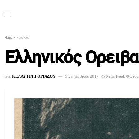
Home
News Feed
Ελληνικός Ορειβα
απο
ΚΕΛΛΥ ΓΡΗΓΟΡΙΑΔΟΥ
5 Σεπτεμβρίου 2017
σε
News Feed
,
Φωτογ