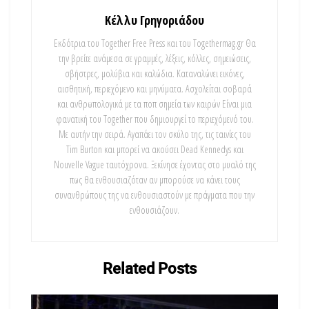
Κέλλυ Γρηγοριάδου
Εκδότρια του Together Free Press και του Togethermag.gr Θα
την βρείτε ανάμεσα σε γραμμές, λέξεις, κόλλες, σημειώσεις,
σβήστρες, μολύβια και καλώδια. Καταναλώνει εικόνες,
αισθητική, περιεχόμενο και μηνύματα. Ασχολείται σοβαρά
και ανθρωπολογικά με τα ποπ σημεία των καιρών Είναι μια
φανατική του Τοgether που δημιουργεί το περιεχόμενό του.
Με αυτήν την σειρά. Αγαπάει τον σκύλο της, τις ταινίες του
Tim Burton και μπορεί να ακούσει Dead Kennedys και
Nouvelle Vague ταυτόχρονα. Ξεκίνησε έχοντας στο μυαλό της
πως θα ενθουσιαζόταν αν μπορούσε να κάνει τους
συνανθρώπους της να ενθουσιαστούν με πράγματα που την
ενθουσιάζουν.
Related
Posts