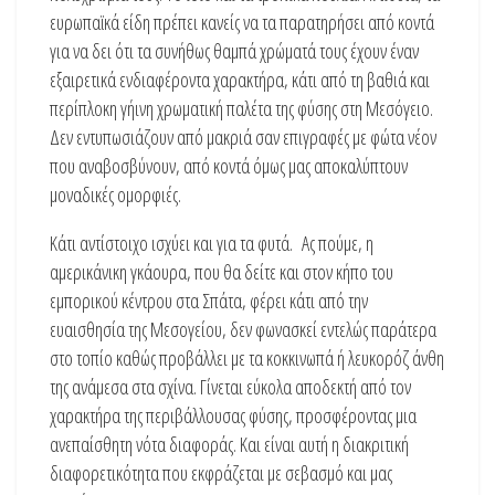
ευρωπαϊκά είδη πρέπει κανείς να τα παρατηρήσει από κοντά
για να δει ότι τα συνήθως θαμπά χρώματά τους έχουν έναν
εξαιρετικά ενδιαφέροντα χαρακτήρα, κάτι από τη βαθιά και
περίπλοκη γήινη χρωματική παλέτα της φύσης στη Μεσόγειο.
Δεν εντυπωσιάζουν από μακριά σαν επιγραφές με φώτα νέον
που αναβοσβύνουν, από κοντά όμως μας αποκαλύπτουν
μοναδικές ομορφιές.
Κάτι αντίστοιχο ισχύει και για τα φυτά. Ας πούμε, η
αμερικάνικη γκάουρα, που θα δείτε και στον κήπο του
εμπορικού κέντρου στα Σπάτα, φέρει κάτι από την
ευαισθησία της Μεσογείου, δεν φωνασκεί εντελώς παράτερα
στο τοπίο καθώς προβάλλει με τα κοκκινωπά ή λευκορόζ άνθη
της ανάμεσα στα σχίνα. Γίνεται εύκολα αποδεκτή από τον
χαρακτήρα της περιβάλλουσας φύσης, προσφέροντας μια
ανεπαίσθητη νότα διαφοράς. Και είναι αυτή η διακριτική
διαφορετικότητα που εκφράζεται με σεβασμό και μας