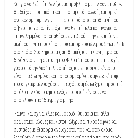
Και για να δείτε ότι δεν έχουμε πρόβλημα με την «ανάπτυξη»,
θα δείξουμε ότι ακόμα και η μισητή από πολλούς εμπορική
ανοικοδόμηση, αν γίνει με σωστό τρόπο και αισθητική που
σέβεται το χώρο, είναι όχι μόνο θεμιτή αλλά και αναγκαία.
Επανειλημμένα προσπαθήσαμε να βρούμε την ευκαιρία να
μιλήσουμε για τους κήπους του εμπορικού κέντρου Smart Park
στα Σπάτα. Στα βήματα της αισθητικής του Πικιώνη, πρώτου
διδάξαντα με τη φύτευση του Φιλοπάππου και της περιοχής
γύρω από την Ακρόπολη, ο κήπος του εμπορικού κέντρου
είναι μετεξεληγμένος και προσαρμοσμένος στην ειδική χρήση
του συγκεκριμένου χώρου. Τι ευχάριστη έκπληξη, οι προσιτοί
σε όλο τον κόσμο κήποι ενός εμπορικού κέντρου, να
αποτελούν παράδειγμα για μίμηση!
Ράμνοι και σχίνα, ελιές και μουριές, θυμάρια και άλλα
αρωματικά, φλομές και κίστοι, ελίχρυσα, πικροδάφνες και
συστάδες με διάφορα αγριόχορτα, που και όταν ακόμα
ξεραθούν διατηρούν τη χάρη τους καθώς σείονται στο αεράκι,