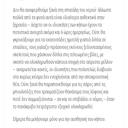
Δεν θα αναφερθούμε ξανά στη σπατάλη του νερού· άλλωστε
πολλά από τα φυτά αυτά είναι ιδιαίτερα ανθεκτικά στην
ξηρασία – άσχετο αν οι ιδιοκτήτες των κήπων έχουν τα
ποτιστικά ανοιχτά ακόμα και 6 ώρες ημερησίως. Ούτε θα
γκρινιάξουμε για τα εκατοντάδες ημιτελή γιαπιά δίπλα σε
επαύλεις, τους γαλαζο-πράσινους εκείνους ξεδοντιασμένους
σκελετούς που χάσκουν δίπλα στις τελειωμένες βίλες, με
σκοπό να ολοκληρωθούν κάποια στιγμή στο αόριστο μέλλον
– αναρωτιέται κανείς, οι ιδιοκτήτες που πολυτελώς διαβιούν
στο κυρίως κτίσμα δεν ενοχλούνται από την αποκρουστική
θέα; Ούτε ξανά θα παραπονεθούμε για τις σάρες από τις
μπουλντόζες που τραυματίζουν θανάσιμα τους λόφους και
ποτέ δεν συμμαζεύονται – αν και το επιβάλλει ο νόμος – όταν
το πανάκριβο πετρόχτιστο εξοχικό ολοκληρωθεί.
Σήμερα θα μιλήσουμε μόνο για την αισθητική του κήπου.