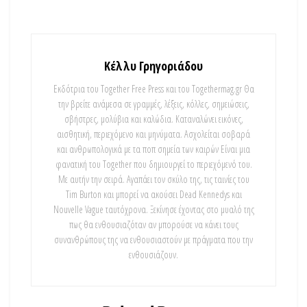
Κέλλυ Γρηγοριάδου
Εκδότρια του Together Free Press και του Togethermag.gr Θα
την βρείτε ανάμεσα σε γραμμές, λέξεις, κόλλες, σημειώσεις,
σβήστρες, μολύβια και καλώδια. Καταναλώνει εικόνες,
αισθητική, περιεχόμενο και μηνύματα. Ασχολείται σοβαρά
και ανθρωπολογικά με τα ποπ σημεία των καιρών Είναι μια
φανατική του Τοgether που δημιουργεί το περιεχόμενό του.
Με αυτήν την σειρά. Αγαπάει τον σκύλο της, τις ταινίες του
Tim Burton και μπορεί να ακούσει Dead Kennedys και
Nouvelle Vague ταυτόχρονα. Ξεκίνησε έχοντας στο μυαλό της
πως θα ενθουσιαζόταν αν μπορούσε να κάνει τους
συνανθρώπους της να ενθουσιαστούν με πράγματα που την
ενθουσιάζουν.