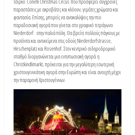
τσίρκο Conelli Christmas Circus που προσφέρει σύγχρονες
παραστάσεις με ακροβάτες και κλόουν, γεμάτες χρώματα και
φαντασία. Επίσης, μπορείς να ανακαλύψεις την πιο
παραδοσιακή αγορά που γίνεται στο γραφικό τετράγωνο
Niederdorf στην παλιά πόλη. Θα βρείτε πολλούς πάγκους με
προϊόντα και αντικείμενα στις οδούς Niederdorfstrasse,
Hirschenplatz και Rosenhof. Στον κεντρικό σιδηροδρομικό
σταθμό διοργανώνεται μια εντυπωσιακή αγορά η
Christkindlimarkt, πρόκειται για την μεγαλύτερη εσωτερική
χριστουγεννιάτικη αγορά στην Ευρώπη και είναι ανοιχτή μέχρι
την παραμονή Χριστουγέννων.