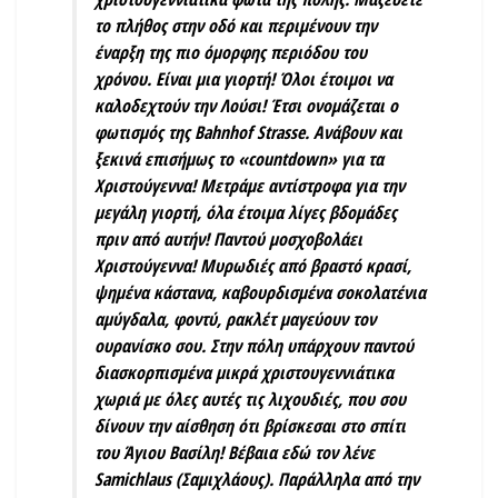
το πλήθος στην οδό και περιμένουν την
έναρξη της πιο όμορφης περιόδου του
χρόνου. Είναι μια γιορτή! Όλοι έτοιμοι να
καλοδεχτούν την Λούσι! Έτσι ονομάζεται ο
φωτισμός της Bahnhof Strasse. Ανάβουν και
ξεκινά επισήμως το «countdown» για τα
Χριστούγεννα! Μετράμε αντίστροφα για την
μεγάλη γιορτή, όλα έτοιμα λίγες βδομάδες
πριν από αυτήν! Παντού μοσχοβολάει
Χριστούγεννα! Μυρωδιές από βραστό κρασί,
ψημένα κάστανα, καβουρδισμένα σοκολατένια
αμύγδαλα, φοντύ, ρακλέτ μαγεύουν τον
ουρανίσκο σου. Στην πόλη υπάρχουν παντού
διασκορπισμένα μικρά χριστουγεννιάτικα
χωριά με όλες αυτές τις λιχουδιές, που σου
δίνουν την αίσθηση ότι βρίσκεσαι στο σπίτι
του Άγιου Βασίλη! Βέβαια εδώ τον λένε
Samichlaus (Σαμιχλάους). Παράλληλα από την