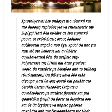
Χριστούγεννα! Δεν υπάρχει πιο ιδανική και
πιο όμορφη περίοδος για να επισκεφτείς την
Ζυρίχη! Γιατί όλα κυλάνε σε ένα ειρηνικό
μουντ, οι εκδηλώσεις στους δρόμους
αυξάνονται παρόλο που έχει κρύο! Θα πας για
πατινάζ στο
Bellevue
και αν θέλεις
συγκλονιστική θέα, θα ανέβεις στην
Polyterrasse της ETH!!!! Και όταν χιονίσει
νωρίς, θα κατεβείς με έλκηθρο από το
Utliberg
(Ουτλιμπερκ)! Θα βάλεις κάνα δύο κιλά
σίγουρα γιατί θα φας φοντύ και ρακλέτ στο
Gerolds Garten (Γκερολτς Γκάρντεν)
συνοδευόμενο με πατάτες βραστές και μια
φραντζόλα ψωμί! Θα βρεις τα δωράκια σου
και δε θα ξεχάσεις να πάρεις φρέσκια
σοκολάτα από τον ζαχαροπλάστη της Lindt