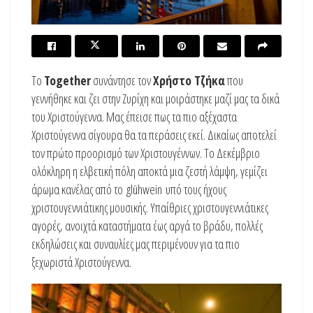
To
Together
συνάντησε τον
Χρήστο Τζήκα
που
γεννήθηκε και ζει στην Ζυρίχη και μοιράστηκε μαζί μας τα δικά
του Χριστούγεννα. Mας έπεισε πως τα πιο αξέχαστα
Χριστούγεννα σίγουρα θα τα περάσεις εκεί. Δικαίως αποτελεί
τον πρώτο προορισμό των Χριστουγέννων. Το Δεκέμβριο
ολόκληρη η ελβετική πόλη αποκτά μια ζεστή λάμψη, γεμίζει
άρωμα κανέλας από το glühwein υπό τους ήχους
χριστουγεννιάτικης μουσικής. Υπαίθριες χριστουγεννιάτικες
αγορές, ανοιχτά καταστήματα έως αργά το βράδυ, πολλές
εκδηλώσεις και συναυλίες μας περιμένουν για τα πιο
ξεχωριστά Χριστούγεννα.