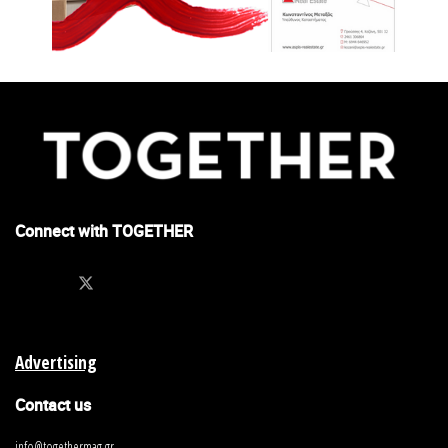
δράση μεταξύ τους.
Τελικά μήπως είναι καλύτερο να αντικαταστήσετε το ποτό σας
(βότκα, τεκίλα, ουίσκι) με 1 ποτήρι κρασί και να συνοδεύσετε
το φαγητό σας στο χριστουγεννιάτικο τραπέζι με ένα ωραίο
μπουκάλι κόκκινο κρασί;
Connect with TOGETHER
Advertising
Contact us
info@togethermag.gr