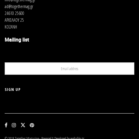
Και πάντα με μέτρο (1-2 ποτηράκια), η υπερβολική
ad@togethermag.gr
κατανάλωση αλκοόλ ακόμα και του κρασιού έχει αντίθετα
24610 25600
αποτελέσματα στην υγεία και ενοχοποιείται για την μείωση της
ΑΡΧΕΛΑΟΥ 25
αντιοξειδωτικής ικανότητας του οργανισμού.
ΚΟΖΑΝΗ
Mailing list
Της Αφροδίτης Ζαρδέλη.
© 2018 Together Magazine - Powered & Developed by webable.gr