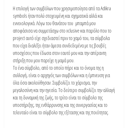
Η επιλογή των συμβόλων που χρησιμοποίησα από τα Adikra
symbols ήταν πολύ στοχευμένη και σχηματικά αλλά και
εννοιολογικά. Λόγω του θανάτου του μπαμπά μου
αποφάσισα να συμμετάσχω στο xclusive και παρόλο που το
project αυτό είχε σχεδιαστεί πριν το χαμό του, τα σύμβολα
που είχα διαλέξει ήταν άμεσα συνδεδεμένα με τις βουβές
υποσχέσεις που έδωσα στον εαυτό μου και την απέραντη
στήριξη που μου παρείχε η μαμά μου.
Το ένα σύμβολο, από το οποίο πήρε και το όνομα της η
συλλογή, είναι ο αρχηγός των συμβόλων και η έμπνευση για
όλα όσα ακολούθησαν. Συμβολίζει το χάρισμα, την
μεγαλοσύνη και την ηγεσία. Το δεύτερο συμβολίζει την αλλαγή
και τη δυναμική της ζωής, το τρίτο είναι το σύμβολο της
υποστήριξης, της ενθάρρυνσης και της συνεργασίας και το
τελευταίο είναι το σύμβολο της εξέτασης και της ποιότητας.