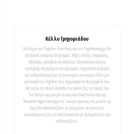
Κέλλυ Γρηγοριάδου
Εκδότρια του Together Free Press και του Togethermag.gr Θα
την βρείτε ανάμεσα σε γραμμές, λέξεις, κόλλες, σημειώσεις,
σβήστρες, μολύβια και καλώδια. Καταναλώνει εικόνες,
αισθητική, περιεχόμενο και μηνύματα. Ασχολείται σοβαρά
και ανθρωπολογικά με τα ποπ σημεία των καιρών Είναι μια
φανατική του Τοgether που δημιουργεί το περιεχόμενό του.
Με αυτήν την σειρά. Αγαπάει τον σκύλο της, τις ταινίες του
Tim Burton και μπορεί να ακούσει Dead Kennedys και
Nouvelle Vague ταυτόχρονα. Ξεκίνησε έχοντας στο μυαλό της
πως θα ενθουσιαζόταν αν μπορούσε να κάνει τους
συνανθρώπους της να ενθουσιαστούν με πράγματα που την
ενθουσιάζουν.