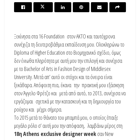
Ξεκίνησα στα 16 Foundation στoν ΑΚΤΟ και ταυτόχρονα
συνέχιζα τη δευτεροβάθμια εκπαίδευση μου. Ολοκληρώνω το
Diploma of Higher Education στο Βιομηχανικό σχέδιο, όμως
δεν ένιωθα πληρότητα με αυτή μου την επιλογή και συνέχισα
με το Bachelor of Arts in Fashion Design of Middlesex
University. Μετά απ’ αυτό οι στόχοι και τα όνειρα είναι
ξεκάθαρα. Απόφοιτη πια, έκανα την πρακτική μου εξάσκηση
στον Άγγελο Φρέτζο και μετά από αυτό, το 2013, συνέχισα να
εργάζομαι σχετικά με την κατασκευή και τη δημιουργία του
ρούχου και μέχρι σήμερα.
Το 2015 μετά το θάνατο του μπαμπά μου, ο οποίος έπαιξε
μεγάλο ρόλο σ’ αυτή μου την απόφαση, λαμβάνω μέρος στη
18η
Athens exclusive designer week
σαν New