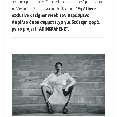
Designer με το project “Blurred lines and times” με έμπνευση
το Μινωικό Πολιτισμό και ακολούθως στ η
19η
Athens
exclusive designer week τον περασμένο
Απρίλιο όπου συμμετείχα για δεύτερη φορά,
με το
project
“
ADINKRAHENE
”.