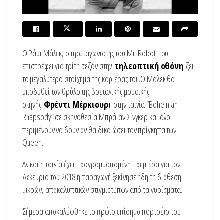
Ο Ράμι Μάλεκ, ο πρωταγωνιστής του Mr. Robot που
επιστρέφει για τρίτη σεζόν στην
τηλεοπτική οθόνη
ζει
το μεγαλύτερο στοίχημα της καριέρας του.Ο Μάλεκ θα
υποδυθεί τον θρύλο της βρετανικής μουσικής
σκηνής
Φρέντι Μέρκιουρι
στην ταινία “Bohemian
Rhapsody” σε σκηνοθεσία Μπράιαν Σίνγκερ και όλοι
περιμένουν να δουν αν θα δικαιώσει τον πρίγκηπα των
Queen.
Aν και η ταινία έχει προγραμματισμένη πρεμιέρα για τον
Δεκέμριο του 2018 η παραγωγή ξεκίνησε ήδη τη διάθεση
μικρών, αποκαλυπτικών στιγμιοτύπων από τα γυρίσματα.
Σήμερα αποκαλύφθηκε το πρώτο επίσημο πορτρέτο του