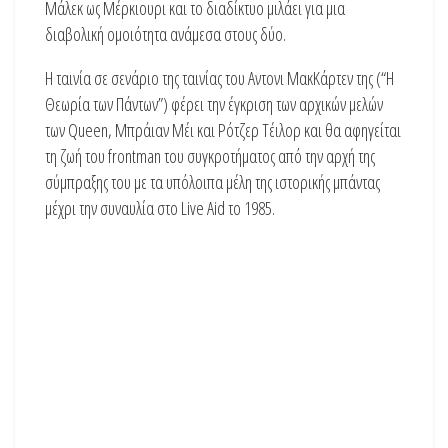
Μάλεκ ως Μέρκιουρι και το διαδίκτυο μιλάει για μια
διαβολική ομοιότητα ανάμεσα στους δύο.
Η ταινία σε σενάριο της ταινίας του Αντονι ΜακΚάρτεν της (“Η
Θεωρία των Πάντων”) φέρει την έγκριση των αρχικών μελών
των Queen, Μπράιαν Μέι και Ρότζερ Τέιλορ και θα αφηγείται
τη ζωή του frontman του συγκροτήματος από την αρχή της
σύμπραξης του με τα υπόλοιπα μέλη της ιστορικής μπάντας
μέχρι την συναυλία στο Live Aid το 1985.