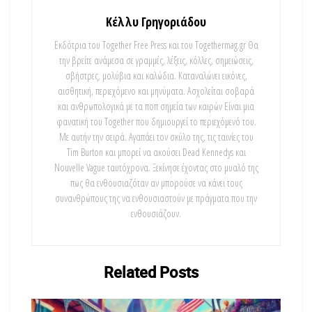
Κέλλυ Γρηγοριάδου
Εκδότρια του Together Free Press και του Togethermag.gr Θα
την βρείτε ανάμεσα σε γραμμές, λέξεις, κόλλες, σημειώσεις,
σβήστρες, μολύβια και καλώδια. Καταναλώνει εικόνες,
αισθητική, περιεχόμενο και μηνύματα. Ασχολείται σοβαρά
και ανθρωπολογικά με τα ποπ σημεία των καιρών Είναι μια
φανατική του Τοgether που δημιουργεί το περιεχόμενό του.
Με αυτήν την σειρά. Αγαπάει τον σκύλο της, τις ταινίες του
Tim Burton και μπορεί να ακούσει Dead Kennedys και
Nouvelle Vague ταυτόχρονα. Ξεκίνησε έχοντας στο μυαλό της
πως θα ενθουσιαζόταν αν μπορούσε να κάνει τους
συνανθρώπους της να ενθουσιαστούν με πράγματα που την
ενθουσιάζουν.
Related
Posts