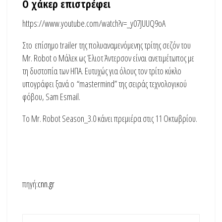
Ο χάκερ επιστρέφει
https://www.youtube.com/watch?v=_y07JUUQ9oA
Στο επίσημο trailer της πολυαναμενόμενης τρίτης σεζόν του
Mr. Robot ο Μάλεκ ως Έλιοτ Άντερσον είναι ανετιμέτωπος με
τη δυστοπία των ΗΠΑ. Ευτυχώς για όλους τον τρίτο κύκλο
υπογράφει ξανά ο “mastermind” της σειράς τεχνολογικού
φόβου, Sam Esmail.
Το Mr. Robot Season_3.0 κάνει πρεμιέρα στις 11 Οκτωβρίου.
πηγή:
cnn.gr