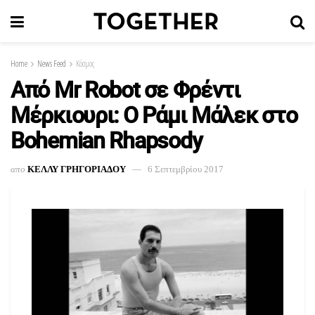
Home
News Feed
Κόσμος
Από Mr Robot σε Φρέντι
Μέρκιουρι: Ο Ράμι Μάλεκ στο
Bohemian Rhapsody
απο
ΚΕΛΛΥ ΓΡΗΓΟΡΙΑΔΟΥ
6 Σεπτεμβρίου 2017