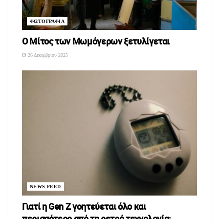
ΦΩΤΟΓΡΑΦΙΑ
O Μίτος των Μωμόγερων ξετυλίγεται
26 Δεκεμβρίου 2025
NEWS FEED
Γιατί η Gen Z γοητεύεται όλο και
περισσότερο από τη ρετρό τεχνολογία;