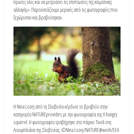
πρώτες ύλες και να μετριάσει τις επιπτώσεις της κλιματικής
αλλαγής». Παρουσιάζουμε μερικές από τις φωτογραφίες που
ξεχώρισαν και βραβεύτηκαν.
Η Nina Lozej από τη Σλοβενία κέρδισε το βραβείο στην
κατηγορία NATUREprovides με την φωτογραφία της A hungry
squirrel. Η φωτογραφία τραβήχτηκε στο πάρκο Tivoli στη
Λιουμπλιάνα της Σλοβενίας. ©Nina Lozej/NATURE@work/EEA