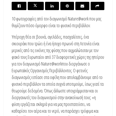
10 φωτογραφίες από τον διαγωνισμό Nature@work που μας
θυμίζουν πόσο όμορφο είναι το φυσικό περιβάλλον.
Yπέροχη θέα σε βουνά, αγελάδες, πασχαλίτσες, ένα
σκιουράκι που τρώει ή ένα ήσυχο πρωινό στη Λετονία είναι
μερικές από τις εικόνες της φύσης που αιχμαλώτισαν με τον
φακό τους Ευρωπαίοι από 37 διαφορετικές χώρες της ηπείρου
για τον διαγωνισμό Nature@workπου διοργάνωσε ο
Ευρωπαϊκός Οργανισμός Περιβάλλοντος. Ο φετινός
διαγωνισμός εστίασε στα οφέλη που απολαμβάνουμε από το
φυσικό περιβάλλον τα οποία συχνά υποτιμούμε, ίσως γιατί τα
θεωρούμε δεδομένα. Όπως άλλωστε υπογράμμισαν και οι
διοργανωτές του διαγωνισμού στην ανακοίνωσή τους: «η
φύση εργάζεται σκληρά για να μας προστατεύσει, να
καθαρίσει τον αέρα και το νερό, να παράσχει τρόφιμα και