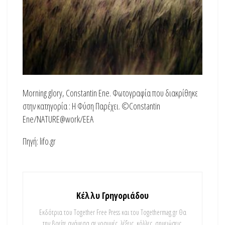
Morning glory, Constantin Ene. Φωτογραφία που διακρίθηκε
στην κατηγορία : Η Φύση Παρέχει. ©Constantin
Ene/NATURE@work/EEA
Πηγή: lifo.gr
Κέλλυ Γρηγοριάδου
Εκδότρια του Together Free Press και του Togethermag.gr Θα
την βρείτε ανάμεσα σε γραμμές, λέξεις, κόλλες, σημειώσεις,