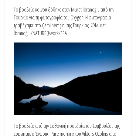
Το βραβείο κοινού δόθηκε στον Murat İbranoğlu από την
Τουρκία για τη φωτογραφία του Oxygen. Η φωτογραφία
τραβήχτηκε στο Çamlıhemşin, της Τουρκίας. ©Murat
İbranoğlu/NATURE@work/EEA
Το βραβείο από την Εσθονική προεδρία του Συμβουλίου της
Ευρωπαϊκής Ένωσης: Pure morning του Viktors Ozolins από