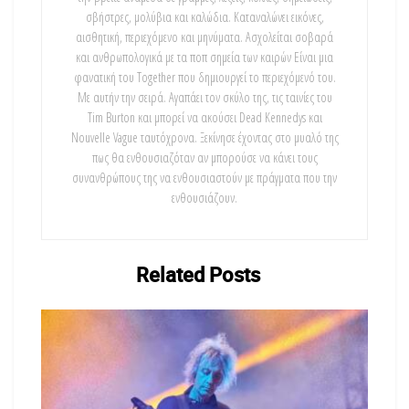
σβήστρες, μολύβια και καλώδια. Καταναλώνει εικόνες,
αισθητική, περιεχόμενο και μηνύματα. Ασχολείται σοβαρά
και ανθρωπολογικά με τα ποπ σημεία των καιρών Είναι μια
φανατική του Τοgether που δημιουργεί το περιεχόμενό του.
Με αυτήν την σειρά. Αγαπάει τον σκύλο της, τις ταινίες του
Tim Burton και μπορεί να ακούσει Dead Kennedys και
Nouvelle Vague ταυτόχρονα. Ξεκίνησε έχοντας στο μυαλό της
πως θα ενθουσιαζόταν αν μπορούσε να κάνει τους
συνανθρώπους της να ενθουσιαστούν με πράγματα που την
ενθουσιάζουν.
Related
Posts