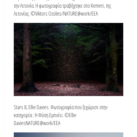
την Λετονία. Η φωτογραφία τραβήχτηκε στο Kemeri, της
Λετονίας. ©Viktors Ozolins/NATURE@work/EEA
Stars 8, Ellie Davies. Φωτογραφία που ξεχώρισε στην
κατηγορία : Η Φύση Εμπνέει. ©Ellie
DaviesNATURE@work/EEA