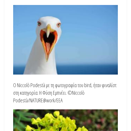
O Niccolò Podestà με τη φωτογραφία του bird, ήταν φιναλίστ
στη κατηγορία: Η Φύση Εμπνέει. ©Niccolò
Podestà/NATURE@work/EEA