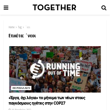
Home
Tag
΄νεοι
Ετικέτα:
΄νεοι
ΠΕΡΙΒΑΛΛΟΝ
«Έργα, όχι λόγια» το μήνυμα των νέων στους
παγκόσμιους ηγέτες στην COP27
10 Νοεμβρίου 2022