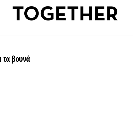
α τα βουνά