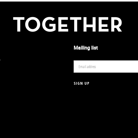
Mailing list
r