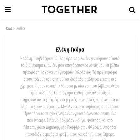
Home
Author
Ελένη Γκόρα
Κοζάνη, Γκοβεδάρων 10, 3ος όροφος. Αν δεν γεννιόμουν σ ́αυτό
το διαμέρισμα κι αν δεν μου απαγόρευαν οι γονείς μου να βλέπω
τηλεόραση, ίσως να μην γινόμουν Φιλόλογος. Το πρωί έγραφα
στους τοίχους του σπιτιού και διάβαζα οτιδήποτε έπεφτε στο
χέρι μου. Ήμουν τακτική πελάτισσα με πίστωση του βιβλιοπωλείου
της οικοδομής. Το απόγευμα καθαρίζονταν οι τοίχοι,
πληρώνονταν τα χρέη, έτρωγα μερικές παντοφλιές και άντε πάλι τα
ίδια. Τα χρόνια πέρασαν. Μεγάλωσα, μετακομίσαμε, σπούδασα.
Πριν πάρω το πτυχίο ζήλεψα έναν γνωστό άγνωστο αγαπημένο
που έγραφε. Είπα να δοκιμάσω και ‘γω. Φοίτησα και στο
Μεταπτυχιακό Δημιουργικής Γραφής στην Φλώρινα. Από τότε
παραδίδω σεμινάρια γραψίματος και σβησίματος. Σήμερα