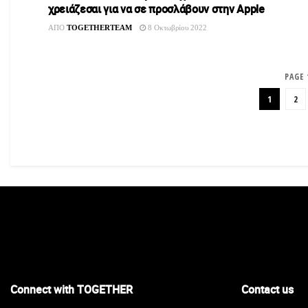
χρειάζεσαι για να σε προσλάβουν στην Apple
ΑΠΟ
TOGETHERTEAM
8 Οκτωβρίου 2022
PAGE 
1
2
Connect with TOGETHER
Contact us