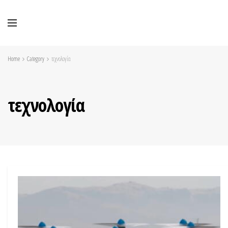
Home
Category
τεχνολογία
τεχνολογία