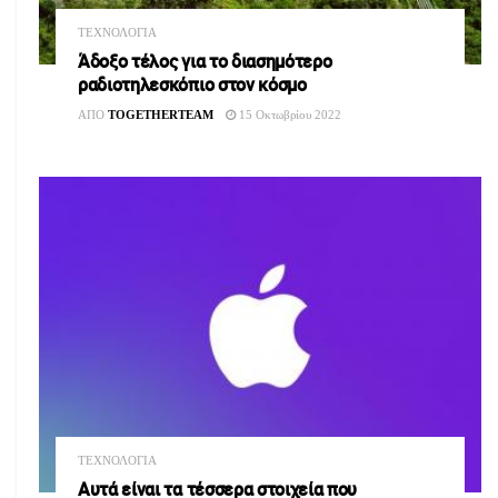
ΤΕΧΝΟΛΟΓΙΑ
Άδοξο τέλος για το διασημότερο
ραδιοτηλεσκόπιο στον κόσμο
ΑΠΟ
TOGETHERTEAM
15 Οκτωβρίου 2022
ΤΕΧΝΟΛΟΓΙΑ
Αυτά είναι τα τέσσερα στοιχεία που