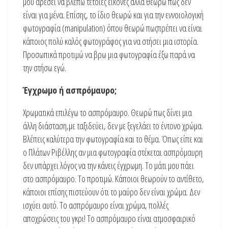
μου αρέσει να βλέπω τέτοιες εικόνες αλλα θεωρώ πως δεν
είναι για μένα. Επίσης, το ίδιο θεωρώ και για την εννοιολογική
φωτογραφία (manipulation) όπου θεωρώ πωςπρέπει να είναι
κάποιος πολύ καλός φωτογράφος για να στήσει μια ιστορία.
Προσωπικά προτιμώ να βρω μια φωτογραφία έξω παρά να
την στήσω εγώ.
Έγχρωμο ή ασπρόμαυρο;
Χρωματικά επιλέγω το ασπρόμαυρο. Θεωρώ πως δίνει μια
άλλη διάσταση,με ταξιδεύει, δεν με ξεγελάει το έντονο χρώμα.
Βλέπεις καλύτερα την φωτογραφία και το θέμα. Όπως είπε και
ο Πλάτων Ριβέλλης αν μια φωτογραφία στέκεται ασπρόμαυρη
δεν υπάρχει λόγος να την κάνεις έγχρωμη. Το μάτι μου πάει
στο ασπρόμαυρο. Το προτιμώ. Κάποιοι θεωρούν το αντίθετο,
κάποιοι επίσης πιστεύουν ότι το μαύρο δεν είναι χρώμα. Δεν
ισχύει αυτό. Το ασπρόμαυρο είναι χρώμα, πολλές
αποχρώσεις του γκρι! Το ασπρόμαυρο είναι ατμοσφαιρικό