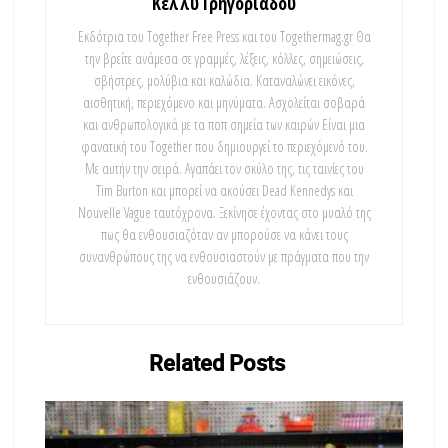
Κέλλυ Γρηγοριάδου
Εκδότρια του Together Free Press και του Togethermag.gr Θα
την βρείτε ανάμεσα σε γραμμές, λέξεις, κόλλες, σημειώσεις,
σβήστρες, μολύβια και καλώδια. Καταναλώνει εικόνες,
αισθητική, περιεχόμενο και μηνύματα. Ασχολείται σοβαρά
και ανθρωπολογικά με τα ποπ σημεία των καιρών Είναι μια
φανατική του Τοgether που δημιουργεί το περιεχόμενό του.
Με αυτήν την σειρά. Αγαπάει τον σκύλο της, τις ταινίες του
Tim Burton και μπορεί να ακούσει Dead Kennedys και
Nouvelle Vague ταυτόχρονα. Ξεκίνησε έχοντας στο μυαλό της
πως θα ενθουσιαζόταν αν μπορούσε να κάνει τους
συνανθρώπους της να ενθουσιαστούν με πράγματα που την
ενθουσιάζουν.
Related
Posts