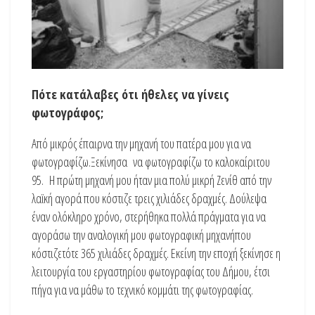
Πότε κατάλαβες ότι ήθελες να γίνεις
φωτογράφος;
Από μικρός έπαιρνα την μηχανή του πατέρα μου για να
φωτογραφίζω.Ξεκίνησα να φωτογραφίζω το καλοκαίριτου
95. Η πρώτη μηχανή μου ήταν μια πολύ μικρή Ζενίθ από την
λαϊκή αγορά που κόστιζε τρεις χιλιάδες δραχμές. Δούλεψα
έναν ολόκληρο χρόνο, στερήθηκα πολλά πράγματα για να
αγοράσω την αναλογική μου φωτογραφική μηχανήπου
κόστιζετότε 365 χιλιάδες δραχμές. Εκείνη την εποχή ξεκίνησε η
λειτουργία του εργαστηρίου φωτογραφίας του Δήμου, έτσι
πήγα για να μάθω το τεχνικό κομμάτι της φωτογραφίας.