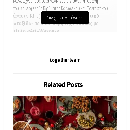
Καλλιτεχνική Εταιρεία ΑΞΑΝΑ με την ευγενική αρωγή
του Κοινωφελούς Ιδρύματος Κοινωνικού και Πολιτιστικού
έργου (Κ.Ι.Κ.Π.Ε.) προσφέρει
ένα πολιτιστικό
Συνεχίστε την ανάγνωση
«ταξίδι» σε κάθε άκρη της Ελλάδας με
τίτλο
«
Art
–
Wagons
».
Το «
Art
–
Wagons
» είναι
ένα διαδικτυακό
πολιτιστικό πρόγραμμα
με ψυχαγωγικό
χαρακτήρα
που προσφέρεται
δωρεάν
togetherteam
σε παιδιά και εφήβους
που ζουν κυρίως σε
απομακρυσμένες ορεινές ή νησιωτικές
περιοχές της Ελλάδας ή/και
σε παιδιά με
Related
Posts
αναπηρία
, ηλικίας από 7 έως 15 ετών και έχει στόχο τη
γνωριμία με τον κόσμο των Τεχνών για την περαιτέρω
ανάπτυξη της προσωπικότητας και των δεξιοτήτων τους.
Πρόκειται για μία δημιουργική εξερεύνηση στον Χορό και τη
Μουσική μέσα από δύο διαδικτυακά εργαστήρια που