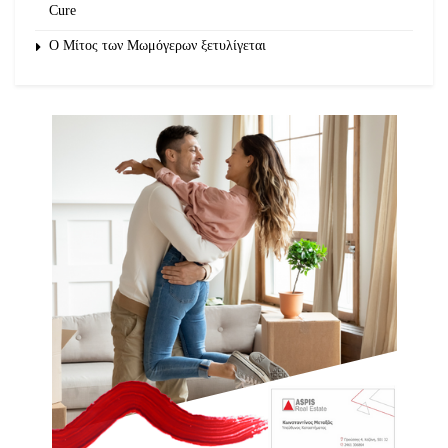
Cure
του προγράμματος «Art-Wagons».
O Μίτος των Μωμόγερων ξετυλίγεται
Στο πρόγραμμα «
Art
–
Wagons
» διδάσκουν οι
εκπαιδεύτριες-«μηχανοδηγοί»:
Φωτούλα Καρατζάνου
Εκπαιδεύτρια Μουσικής,
Κοινωνιολόγος
Πέπη Ζαχαροπούλου
Χορογράφος, Καθηγήτρια
Σύγχρονου Χορού
Μαρία Αδαμοπούλου
Χορεύτρια, Χορογράφος,
Καθηγήτρια Χορού
Καλλιτεχνική επιμέλεια
Τατιάνα Λύγαρη
Ηθοποιός,