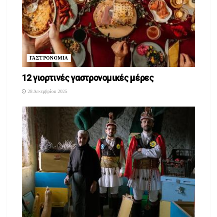
πραγματοποιούνται με όρους εξ αποστάσεως ασύγχρονης
εκπαίδευσης
Ι.
Μουσικοί Ταξιδευτές
με θέμα τη Μουσική για παιδιά
με ειδικές εκπαιδευτικές ανάγκες, ηλικίας 7-12 ετών.
ΓΑΣΤΡΟΝΟΜΙΑ
ΙΙ.
Σώμα εν Κινήσει
με θέμα τον Σύγχρονο Χορό για
12 γιορτινές γαστρονομικές μέρες
εφήβους, ηλικίας 12-15 ετών
28 Δεκεμβρίου 2025
Το πρόγραμμα διαρκεί από τις
4 Οκτωβρίου 2021 έως
και 5 Ιουνίου 2022
και
περιλαμβάνει 6 εργαστηριακούς κύκλους. Ο κάθε κύκλος
διαρκεί 5 εβδομάδες.
1
κύκλος: 4/10 – 7/11/2021
ος
2
κύκλος: 8/11 – 12/12/2021
ος
3
κύκλος: 13/12 – 19/12/2021 & 10/1/2022 – 6/2/2022
ος