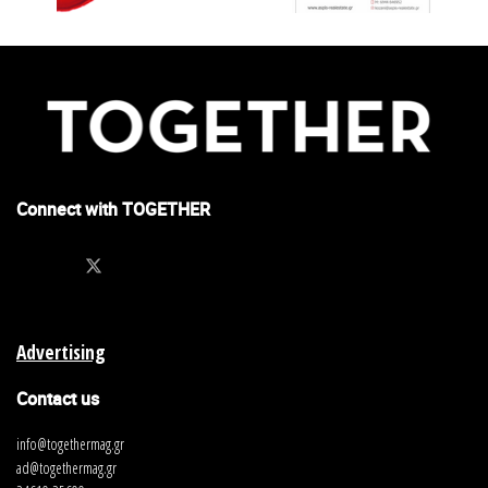
σκηνοθέτης
Επιστημονική Σύμβουλος
Σεβαστή Σοφία
Ανθοπούλου
, Εμπειρογνώμων της Εκπαίδευσης
Βγάλτε το εισιτήριο σας, ανυπομονούμε να συνταξιδέψουμε!
Connect with TOGETHER
Για περισσότερες πληροφορίες και αιτήσεις συμμετοχής
επισκεφθείτε την ιστοσελίδα
https://artwagons.
totrenostorouf.gr/
Advertising
Contact us
info@togethermag.gr
ad@togethermag.gr