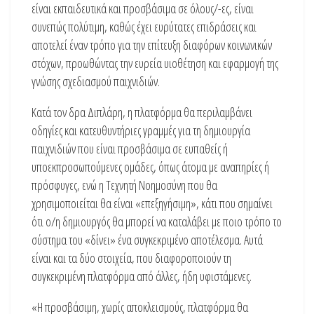
είναι εκπαιδευτικά και προσβάσιμα σε όλους/-ες, είναι
συνεπώς πολύτιμη, καθώς έχει ευρύτατες επιδράσεις και
αποτελεί έναν τρόπο για την επίτευξη διαφόρων κοινωνικών
στόχων, προωθώντας την ευρεία υιοθέτηση και εφαρμογή της
γνώσης σχεδιασμού παιχνιδιών.
Κατά τον δρα Διπλάρη, η πλατφόρμα θα περιλαμβάνει
οδηγίες και κατευθυντήριες γραμμές για τη δημιουργία
παιχνιδιών που είναι προσβάσιμα σε ευπαθείς ή
υποεκπροσωπούμενες ομάδες, όπως άτομα με αναπηρίες ή
πρόσφυγες, ενώ η Τεχνητή Νοημοσύνη που θα
χρησιμοποιείται θα είναι «επεξηγήσιμη», κάτι που σημαίνει
ότι ο/η δημιουργός θα μπορεί να καταλάβει με ποιο τρόπο το
σύστημα του «δίνει» ένα συγκεκριμένο αποτέλεσμα. Αυτά
είναι και τα δύο στοιχεία, που διαφοροποιούν τη
συγκεκριμένη πλατφόρμα από άλλες, ήδη υφιστάμενες.
«Η προσβάσιμη, χωρίς αποκλεισμούς, πλατφόρμα θα