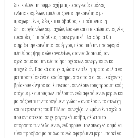
διευκολύνει τη συμμετοχή μιας ετερογενούς ομάδας
ενδιαφερομένων, εμπλουτίζοντας την κοινότητα με
προχωρημένες ιδέες και υπόβαθρα, επιτρέποντας τη
δημιουργία νέων συμμαχιών, λύσεων και αποκαλύπτοντας νέες
ευκαιρίες. Επιπρόσθετα, η συνεργατική πλατφόρμα θα
στηρίξει την κοινότητα του έργου, πέρα από την προσφορά
πληθώρας ψηφιακών εργαλείων, στον καθορισμό, τον
σχεδιασμό και την υλοποίηση σχέσεων, συνεργασιών και
παιχνιδιών. Βασικά στοιχεία, ώστε εν τέλει η πρωτοβουλία να
μετατραπεί σε ένα οικοσύστημα, στο οποίο οι συμμετέχοντες
βρίσκουν κίνητρα και έμπνευση, συνδέουν τους προσωπικούς
στόχους με αυτούς των υπόλοιπων ενδιαφερόμενων μερών και
μοιράζονται την παραγόμενη γνώση» αναφέρουν τα στελέχη
και οι ερευνητές του ΙΠΤΗΛ και συνεχίζουν: «μόνο ένα σχέδιο
που αντιστέκεται σε χειραγωγικά μοτίβα, σέβεται το
απόρρητο των δεδομένων, ενθαρρύνει τον συνσχεδιασμό και
είναι προσβάσιμο σε όλα τα ενδιαφερόμενα μέρη μπορεί να