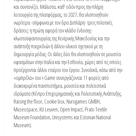
και συντονίζει. Μάλιστα, καθ’ οδόν προς την πλήρη
λειτουργία της πλατφόρμας, το 2027, θα υλοποιηθούν
νωρίτερα -σύμφωνα με τον δρα Διπλάρη- τρεις πιλοτικές
δράσεις: η πρώτη αφορά τον κλάδο ένδυσης-
κλωστοϋφαντουργίας της Κεντρικής Μακεδονίας και την
ανάπτυξη παιχνιδιών ή άλλου υλικού σχετικού με τη
δημιουργία μόδας. Οι άλλες δύο θα υλοποιηθούν σε μουσεία
υφασμάτων στην Ιταλία και την Εσθονία, χώρες από τις οποίες
προέρχονται άλλοι εταίροι του έργου. Συνολικά, κάτω από την
«ομπρέλα» του i-Game συνεργάζονται 11 φορείς από
διακεκριμένα πανεπιστήμια, μουσεία και πολιτιστικά
ιδρύματα (Κέντρο Επιχειρηματικής και Πολιτιστικής Ανάπτυξης,
Raising the floor, Cookie box, Nurogames GMBH,
Museospace, KU Leuven, Open Impact, Prato Textile
Museum Foundation, Unisystems και Estonian National
Museum).