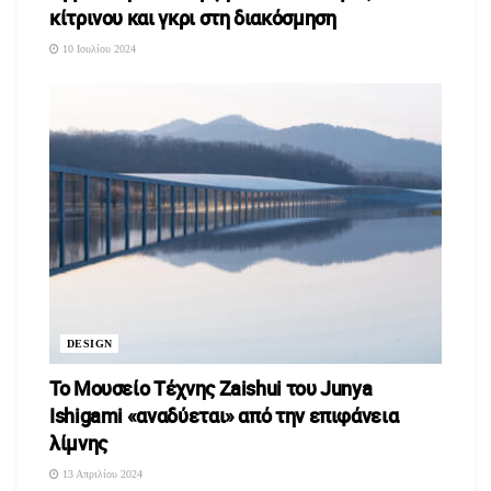
κίτρινου και γκρι στη διακόσμηση
10 Ιουλίου 2024
DESIGN
Το Μουσείο Τέχνης Zaishui του Junya
Ishigami «αναδύεται» από την επιφάνεια
λίμνης
13 Απριλίου 2024