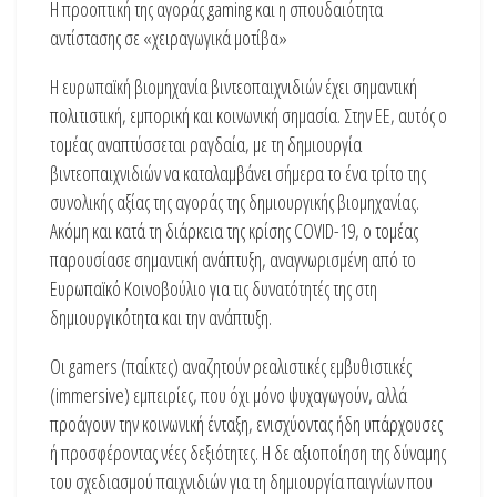
Η προοπτική της αγοράς gaming και η σπουδαιότητα
αντίστασης σε «χειραγωγικά μοτίβα»
Η ευρωπαϊκή βιομηχανία βιντεοπαιχνιδιών έχει σημαντική
πολιτιστική, εμπορική και κοινωνική σημασία. Στην ΕΕ, αυτός ο
τομέας αναπτύσσεται ραγδαία, με τη δημιουργία
βιντεοπαιχνιδιών να καταλαμβάνει σήμερα το ένα τρίτο της
συνολικής αξίας της αγοράς της δημιουργικής βιομηχανίας.
Ακόμη και κατά τη διάρκεια της κρίσης COVID-19, ο τομέας
παρουσίασε σημαντική ανάπτυξη, αναγνωρισμένη από το
Ευρωπαϊκό Κοινοβούλιο για τις δυνατότητές της στη
δημιουργικότητα και την ανάπτυξη.
Οι gamers (παίκτες) αναζητούν ρεαλιστικές εμβυθιστικές
(immersive) εμπειρίες, που όχι μόνο ψυχαγωγούν, αλλά
προάγουν την κοινωνική ένταξη, ενισχύοντας ήδη υπάρχουσες
ή προσφέροντας νέες δεξιότητες. Η δε αξιοποίηση της δύναμης
του σχεδιασμού παιχνιδιών για τη δημιουργία παιγνίων που