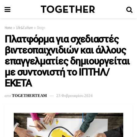
Home
Life & Culture
Design
Πλατφόρμα για σχεδιαστές
βιντεοπαιχνιδιών και άλλους
επαγγελματίες δημιουργείται
με συντονιστή το ΙΠΤΗΛ/
ΕΚΕΤΑ
απο
TOGETHERTEAM
23 Φεβρουαρίου 2024