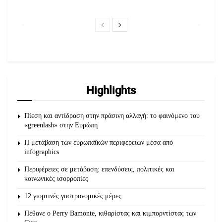
Highlights
Πίεση και αντίδραση στην πράσινη αλλαγή: το φαινόμενο του
«greenlash» στην Ευρώπη
Η μετάβαση των ευρωπαϊκών περιφερειών μέσα από
infographics
Περιφέρειες σε μετάβαση: επενδύσεις, πολιτικές και
κοινωνικές ισορροπίες
12 γιορτινές γαστρονομικές μέρες
Πέθανε ο Perry Bamonte, κιθαρίστας και κιμπορντίστας των