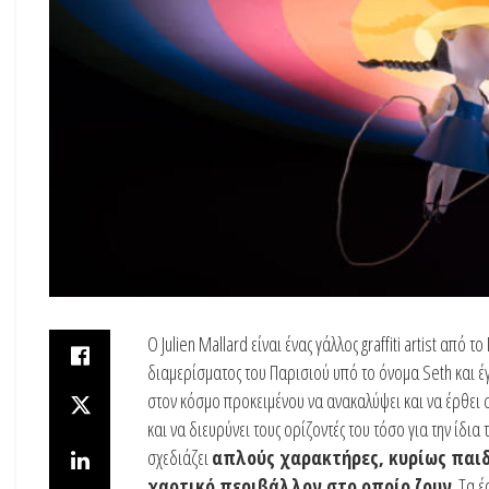
Ο Julien Mallard είναι ένας γάλλος graffiti artist από
διαμερίσματος του Παρισιού υπό το όνομα Seth και έ
στον κόσμο προκειμένου να ανακαλύψει και να έρθει σ
και να διευρύνει τους ορίζοντές του τόσο για την ίδια 
σχεδιάζει
απλούς χαρακτήρες, κυρίως παιδ
χαοτικό περιβάλλον στο οποίο ζουν
. Τα 