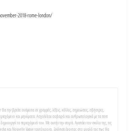
-november-2018-rome-london/
 Θα την βρείτε ανάμεσα σε γραμμές, λέξεις, κόλλες, σημειώσεις, σβήστρες,
 περιεχόμενο και μηνύματα. Ασχολείται σοβαρά και ανθρωπολογικά με τα ποπ
δημιουργεί το περιεχόμενό του. Με αυτήν την σειρά. Αγαπάει τον σκύλο της, τις
nedys και Nouvelle Vague ταυτόχρονα. Ξεκίνησε έχοντας στο μυαλό της πως θα