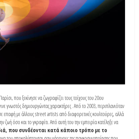
 το Παρίσι, που ξεκίνησε να ζωγραφίζει τους τοίχους του 20ου
γινε γνωστός δημιουργώντας χαρακτήρες . Από το 2003, περιπλανιόταν
ε επαφή με άλλους street artists από διαφορετικές κουλτούρες, αλλά
την ζωή όσο και το γκραφίτι. Από αυτή του την εμπειρία κατέληξε να
ιά, που συνδέονται κατά κάποιο τρόπο με το
έργα του αποκαλύπτονται σαν μάρτυρες της παγκοσμιοποίησης που