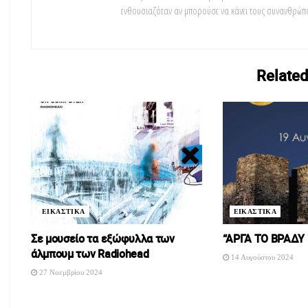
ενθουσιαζόταν αν μπορούσε να κάνει τους συνανθρώπο
Related
ΕΙΚΑΣΤΙΚΑ
ΕΙΚΑΣΤΙΚΑ
Σε μουσείο τα εξώφυλλα των
“ΑΡΓΑ ΤΟ ΒΡΑΔΥ 
άλμπουμ των Radiohead
14 Αυγούστου 2024
27 Νοεμβρίου 2024