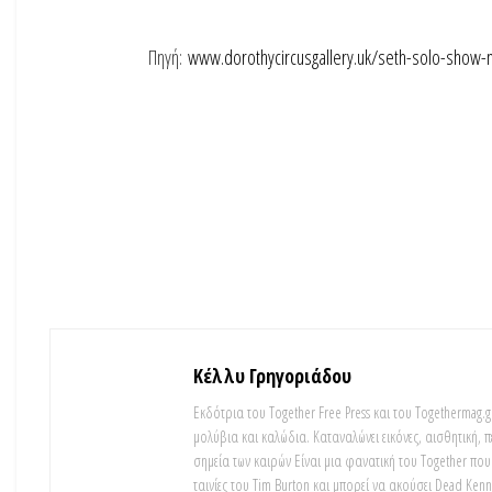
Πηγή:
www.dorothycircusgallery.uk/seth-solo-show
Κέλλυ Γρηγοριάδου
Εκδότρια του Together Free Press και του Togethermag.gr
μολύβια και καλώδια. Καταναλώνει εικόνες, αισθητική,
σημεία των καιρών Είναι μια φανατική του Τοgether που 
ταινίες του Tim Burton και μπορεί να ακούσει Dead Ken