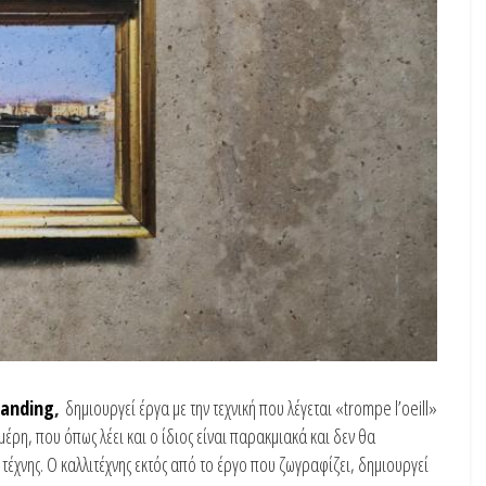
banding
,
δημιουργεί έργα με την τεχνική που λέγεται «trompe l’oeill»
ρη, που όπως λέει και ο ίδιος είναι παρακμιακά και δεν θα
έχνης. Ο καλλιτέχνης εκτός από το έργο που ζωγραφίζει, δημιουργεί