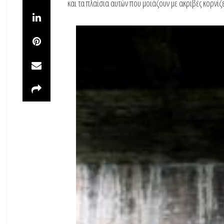
και τα πλαίσια αυτών που μοιάζουν με ακριβές κορνίζε