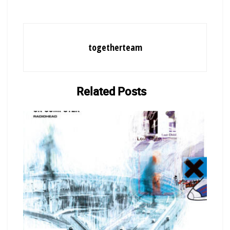
ριζώματα, πλέγματα ή διακλαδώσεις, αναπτύσσουν μία
επινοημένη χαρτογράφηση. Τοπία σαν επάλληλα ευρήματα
μοιάζει να ψιθυρίζουν μουσικά κάτι για χαμένους ορίζοντες ή
για την απεραντοσύνη που κρύβεται και στις ελάχιστες δομές.
togetherteam
Και όλα φαίνεται να συμβαίνουν με δεξιοτεχνική ρητορεία,
προκειμένου να κρυπτογραφηθεί εκείνος ο χώρος που τον
αντιλαμβανόμαστε ως γκρίζα περιοχή.
Related
Posts