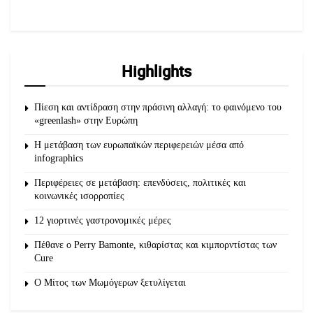
lolanikolaougallery.blogspot.gr
Highlights
Πίεση και αντίδραση στην πράσινη αλλαγή: το φαινόμενο του
«greenlash» στην Ευρώπη
Η μετάβαση των ευρωπαϊκών περιφερειών μέσα από
infographics
Περιφέρειες σε μετάβαση: επενδύσεις, πολιτικές και
κοινωνικές ισορροπίες
12 γιορτινές γαστρονομικές μέρες
Πέθανε ο Perry Bamonte, κιθαρίστας και κιμπορντίστας των
Cure
O Μίτος των Μωμόγερων ξετυλίγεται