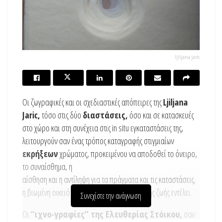
ljiljana jaric
Οι ζωγραφικές και οι σχεδιαστικές απόπειρες της
Ljiljana
Jaric,
τόσο στις δύο
διαστάσεις,
όσο και σε κατασκευές
στο χώρο και στη συνέχεια στις in situ εγκαταστάσεις της,
λειτουργούν σαν ένας τρόπος καταγραφής στιγμιαίων
εκρήξεων
χρώματος, προκειμένου να αποδοθεί το όνειρο,
το συναίσθημα, η
αίσθηση και η αντίληψη για τα πράγματα και τις καταστάσεις,
η βιωμένη οικειότητα, μια σύνοψη της ίδιας της ζωής εντέλει.
Συνεχίστε την ανάγνωση
Οι
“ιχνο-γραφίες” της Ελευθερίας Στόικου,
σαν