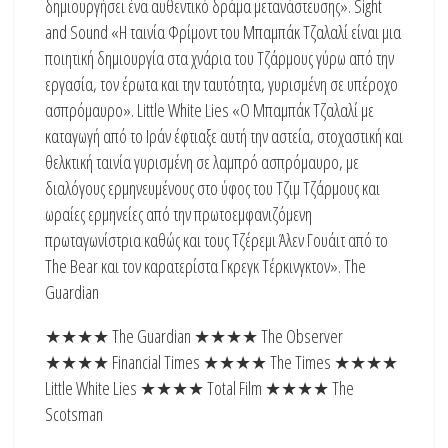
δημιουργήσει ένα αυθεντικό δράμα μετανάστευσης». Sight
and Sound «Η ταινία Φρίμοντ του Μπαμπάκ Τζαλαλί είναι μια
ποιητική δημιουργία στα χνάρια του Τζάρμους γύρω από την
εργασία, τον έρωτα και την ταυτότητα, γυρισμένη σε υπέροχο
ασπρόμαυρο». Little White Lies «O Μπαμπάκ Τζαλαλί με
καταγωγή από το Ιράν έφτιαξε αυτή την αστεία, στοχαστική και
θελκτική ταινία γυρισμένη σε λαμπρό ασπρόμαυρο, με
διαλόγους ερμηνευμένους στο ύφος του Τζιμ Τζάρμους και
ωραίες ερμηνείες από την πρωτοεμφανιζόμενη
πρωταγωνίστρια καθώς και τους Τζέρεμι Άλεν Γουάιτ από το
The Bear και τον καρατερίστα Γκρεγκ Τέρκινγκτον». The
Guardian
★★★★ The Guardian ★★★★ The Observer
★★★★ Financial Times ★★★★ The Times ★★★★
Little White Lies ★★★★ Total Film ★★★★ The
Scotsman