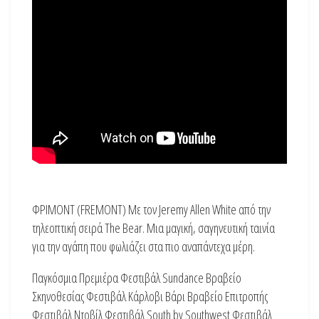
ΦΡΙΜΟΝΤ (FREMONT) Με τον Jeremy Allen White από την
τηλεοπτική σειρά The Bear. Μια μαγική, σαγηνευτική ταινία
για την αγάπη που φωλιάζει στα πιο αναπάντεχα μέρη.
Παγκόσμια Πρεμιέρα Φεστιβάλ Sundance Βραβείο
Σκηνοθεσίας Φεστιβάλ Κάρλοβι Βάρι Βραβείο Επιτροπής
Φεστιβάλ Ντοβίλ Φεστιβάλ South by Southwest Φεστιβάλ