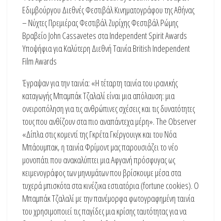
Εδιμβούργου Διεθνές Φεστιβάλ Κινηματογράφου της Αθήνας
– Νύχτες Πρεμιέρας Φεστιβάλ Ζυρίχης Φεστιβάλ Ρώμης
Βραβείο John Cassavetes στα Independent Spirit Awards
Υποψήφια για Καλύτερη Διεθνή Ταινία British Independent
Film Awards
Έγραψαν για την ταινία: «Η τέταρτη ταινία του ιρανικής
καταγωγής Μπαμπάκ Τζαλαλί είναι μια απόλαυση: μια
ονειροπόληση για τις ανθρώπινες σχέσεις και τις δυνατότητες
τους που ανθίζουν στα πιο αναπάντεχα μέρη». The Observer
«Δίπλα στις κομεντί της Γκρέτα Γκέργουιγκ και του Νόα
Μπάουμπακ, η ταινία Φρίμοντ μας παρουσιάζει το νέο
μονοπάτι που ανακαλύπτει μια Αφγανή πρόσφυγας ως
κειμενογράφος των μηνυμάτων που βρίσκουμε μέσα στα
τυχερά μπισκότα στα κινέζικα εστιατόρια (fortune cookies). Ο
Μπαμπάκ Τζαλαλί με την πανέμορφα φωτογραφημένη ταινία
του χρησιμοποιεί τις παγίδες μια κρίσης ταυτότητας για να