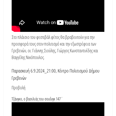
Στο πλάισιο του φεστιβάλ φέτος θα βραβευτούν για την
προσφορά τους στον πολιτισμό και την εξωστρέφεια των
Γρεβενών, οι: Γιάννης Σιούλης, Γιώργος Κωνσταντινίδης και
Βαγγέλης Νικόπουλος.
Παρασκευή 6.9.2024_21:00, Κέντρο Πολιτισμού Δήμου
Γρεβενών
Προβολή
Τζάνγκο, ο βασιλιάς του σουΐνγκ 147΄