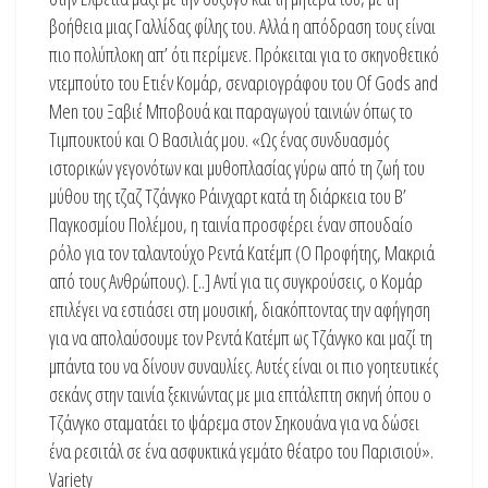
βοήθεια μιας Γαλλίδας φίλης του. Αλλά η απόδραση τους είναι
πιο πολύπλοκη απ’ ότι περίμενε. Πρόκειται για το σκηνοθετικό
ντεμπούτο του Ετιέν Κομάρ, σεναριογράφου του Of Gods and
Men του Ξαβιέ Μποβουά και παραγωγού ταινιών όπως το
Τιμπουκτού και Ο Βασιλιάς μου. «Ως ένας συνδυασμός
ιστορικών γεγονότων και μυθοπλασίας γύρω από τη ζωή του
μύθου της τζαζ Τζάνγκο Ράινχαρτ κατά τη διάρκεια του Β’
Παγκοσμίου Πολέμου, η ταινία προσφέρει έναν σπουδαίο
ρόλο για τον ταλαντούχο Ρεντά Κατέμπ (Ο Προφήτης, Μακριά
από τους Ανθρώπους). [..] Αντί για τις συγκρούσεις, ο Κομάρ
επιλέγει να εστιάσει στη μουσική, διακόπτοντας την αφήγηση
για να απολαύσουμε τον Ρεντά Κατέμπ ως Τζάνγκο και μαζί τη
μπάντα του να δίνουν συναυλίες. Αυτές είναι οι πιο γοητευτικές
σεκάνς στην ταινία ξεκινώντας με μια επτάλεπτη σκηνή όπου ο
Τζάνγκο σταματάει το ψάρεμα στον Σηκουάνα για να δώσει
ένα ρεσιτάλ σε ένα ασφυκτικά γεμάτο θέατρο του Παρισιού».
Variety