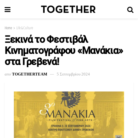
Home
Life & Culture
Ξεκινά το Φεστιβάλ
Κινηματογράφου «Μανάκια»
στα Γρεβενά!
απο
TOGETHERTEAM
5 Σεπτεμβρίου 2024