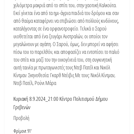
χιλιόμετρα μακριά από το σπίτι του, στην χαοτική Καλκούτα.
Εκεί γίνεται ένα από τα ημι-άγρια παιδιά του δρόμου και σαν
από θαύμα καταφέρνει να επιβιώσει από πολλούς κινδύνους,
καταλήγοντας σε ένα ορφανοτροφείο. Τελικά ο Σαρού
υιοθετείται από ένα ζευγάρι Αυστραλών, οι οποίοι τον
μεγαλώνουν με αγάπη. Ο Σαρού, όμως, δεν μπορεί να αφήσει
πίσω του το παρελθόν, και αποφασίζει να εντοπίσει το παλιό
του σπίτι και μαζί του την οικογένειά του, στη συγκινητική
αυτή ταινία με πρωταγωνιστές τους Ντεβ Πατέλ και Νικόλ
Κίντμαν. Σκηνοθεσία: Γκαρθ Ντέιβις Με τους: Νικόλ Κίντμαν,
Ντεβ Πατέλ, Ρούνι Μάρα
Κυριακή 8.9.2024_21:00 Κέντρο Πολιτισμού Δήμου
Γρεβενών
Προβολή
Φρίμοντ 91′