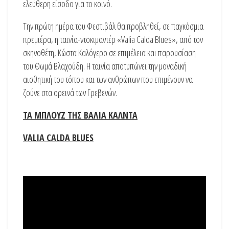
ελεύθερη είσοδο για το κοινό.
Την πρώτη ημέρα του Φεστιβάλ θα προβληθεί, σε παγκόσμια
πρεμιέρα, η ταινία-ντοκιμαντέρ «Valia Calda Blues», από τον
σκηνοθέτη, Κώστα Καλόγερο σε επιμέλεια και παρουσίαση
του Θωμά Βλαχούδη. Η ταινία αποτυπώνει την μοναδική
αισθητική του τόπου και των ανθρώπων που επιμένουν να
ζούνε στα ορεινά των Γρεβενών.
ΤΑ ΜΠΛΟΥΖ ΤΗΣ ΒΑΛΙΑ ΚΑΛΝΤΑ
VALIA CALDA BLUES