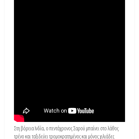
Στη βόρεια Ινδία, ο πεντάχρονος Σαρού μπαίνει στο λάθος
τρένο και ταξιδεύει τρομοκρατημένος και μόνος χιλιάδες