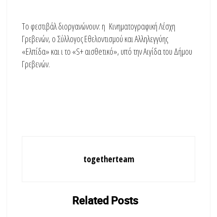
Το φεστιβάλ διοργανώνουν: η Κινηματογραφική Λέσχη
Γρεβενών, ο Σύλλογος Εθελοντισμού και Αλληλεγγύης
«Ελπίδα» και ι το «S+ αισθeτικό», υπό την Αιγίδα του Δήμου
Γρεβενών.
togetherteam
Related
Posts