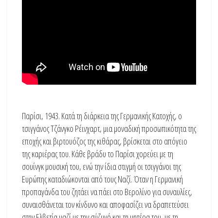
Παρίσι, 1943. Κατά τη διάρκεια της Γερμανικής Κατοχής, ο
τσιγγάνος Τζάνγκο Ρέινχαρτ, μια μοναδική προσωπικότητα της
εποχής και βιρτουόζος της κιθάρας, βρίσκεται στο απόγειο
της καριέρας του. Κάθε βράδυ το Παρίσι χορεύει με τη
σουίνγκ μουσική του, ενώ την ίδια στιγμή οι τσιγγάνοι της
Ευρώπης καταδιώκονται από τους Ναζί. Όταν η Γερμανική
προπαγάνδα του ζητάει να πάει στο Βερολίνο για συναυλίες,
συναισθάνεται τον κίνδυνο και αποφασίζει να δραπετεύσει
στην Ελβετία μαζί με την σύζυγό και τη μητέρα του, με τη