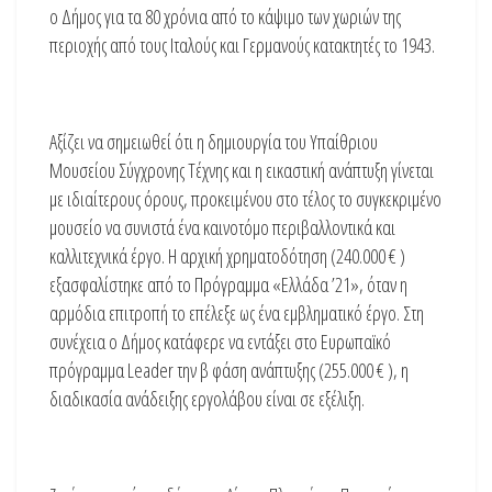
ο Δήμος για τα 80 χρόνια από το κάψιμο των χωριών της
περιοχής από τους Ιταλούς και Γερμανούς κατακτητές το 1943.
Αξίζει να σημειωθεί ότι η δημιουργία του Υπαίθριου
Μουσείου Σύγχρονης Τέχνης και η εικαστική ανάπτυξη γίνεται
με ιδιαίτερους όρους, προκειμένου στο τέλος το συγκεκριμένο
μουσείο να συνιστά ένα καινοτόμο περιβαλλοντικά και
καλλιτεχνικά έργο. Η αρχική χρηματοδότηση (240.000 € )
εξασφαλίστηκε από το Πρόγραμμα «Ελλάδα ’21», όταν η
αρμόδια επιτροπή το επέλεξε ως ένα εμβληματικό έργο. Στη
συνέχεια ο Δήμος κατάφερε να εντάξει στο Ευρωπαϊκό
πρόγραμμα Leader την β φάση ανάπτυξης (255.000 € ), η
διαδικασία ανάδειξης εργολάβου είναι σε εξέλιξη.