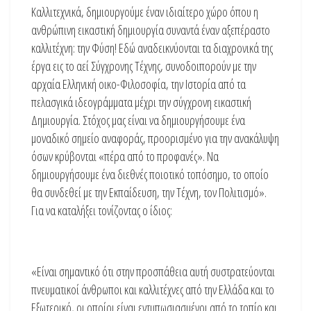
Καλλιτεχνικά, δημιουργούμε έναν ιδιαίτερο χώρο όπου η
ανθρώπινη εικαστική δημιουργία συναντά έναν αξεπέραστο
καλλιτέχνη: την Φύση! Εδώ αναδεικνύονται τα διαχρονικά της
έργα εις το αεί Σύγχρονης Τέχνης, συνοδοιπορούν με την
αρχαία Ελληνική οικο-Φιλοσοφία, την Ιστορία από τα
πελασγικά ιδεογράμματα μέχρι την σύγχρονη εικαστική
Δημιουργία. Στόχος μας είναι να δημιουργήσουμε ένα
μοναδικό σημείο αναφοράς, προορισμένο για την ανακάλυψη
όσων κρύβονται «πέρα από το προφανές». Να
δημιουργήσουμε ένα διεθνές ποιοτικό τοπόσημο, το οποίο
θα συνδεθεί με την Εκπαίδευση, την Τέχνη, τον Πολιτισμό».
Για να καταλήξει τονίζοντας ο ίδιος:
«Είναι σημαντικό ότι στην προσπάθεια αυτή συστρατεύονται
πνευματικοί άνθρωποι και καλλιτέχνες από την Ελλάδα και το
Εξωτερικό, οι οποίοι είναι εντυπωσιασμένοι από το τοπίο και