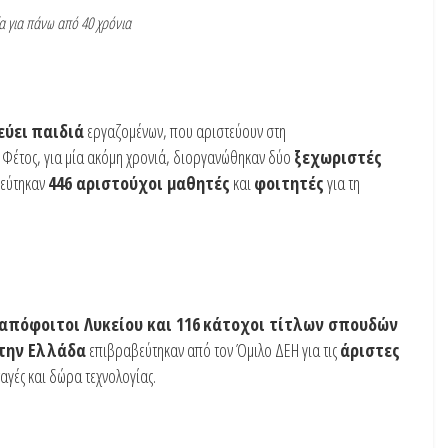
ία για πάνω από 40 χρόνια
εύει
παιδιά
εργαζομένων, που αριστεύουν στη
 Φέτος, για μία ακόμη χρονιά, διοργανώθηκαν δύο
ξεχωριστές
εύτηκαν
446 αριστούχοι μαθητές
και
φοιτητές
για τη
απόφοιτοι Λυκείου και 116
κάτοχοι τίτλων σπουδών
την Ελλάδα
επιβραβεύτηκαν από τον Όμιλο ΔΕΗ για τις
άριστες
γές και δώρα τεχνολογίας.