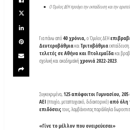
Ο Όμιλος ΔΕΗ προάγει την εκπαίδευση και την αριστε
Για πάνω από
40 χρόνια,
ο Όμιλος ΔΕΗ
επιβραβ
Δευτεροβάθμια
και
Τριτοβάθμια
εκπαίδευση.
τελετές σε Αθήνα και Πτολεμαΐδα
και βραβ
σχολική και ακαδημαϊκή
χρονιά 2022-2023
.
Συγκεκριμένα,
125
απόφοιτοι Γυμνασίου, 205
ΑΕΙ
(πτυχίο, μεταπτυχιακό, διδακτορικό)
από όλη 
επιδόσεις
τους, λαμβάνοντας παράλληλα δωροεπιτα
«Γίνε το μέλλον που ονειρεύεσαι»