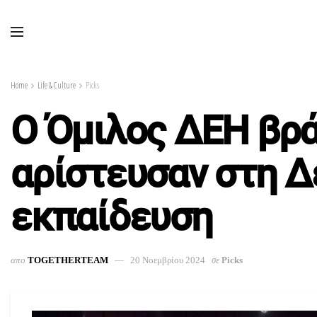
Home
Life & Culture
Picks
Ο Όμιλος ΔΕΗ βρά
αρίστευσαν στη Δ
εκπαίδευση
απο
TOGETHERTEAM
20 Νοεμβρίου 2024
σε
Picks