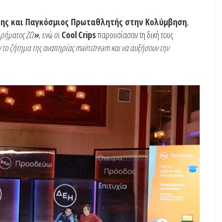
ης και Παγκόσμιος Πρωταθλητής στην Κολύμβηση
,
 ρήματος ΖΩ
»
, ενώ οι
Cool
Crips
παρουσίασαν τη δική τους
 το ζήτημα της αναπηρίας mainstream και να αυξήσουν την