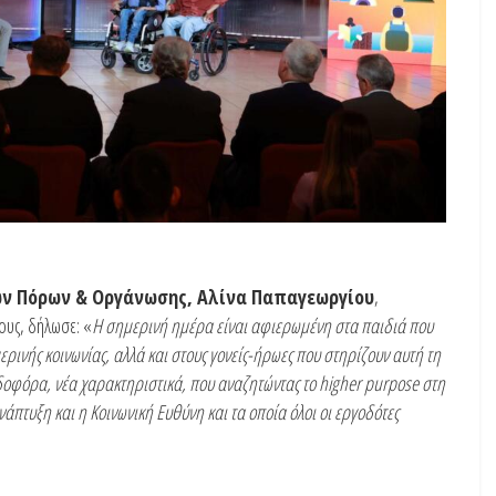
ων Πόρων & Οργάνωσης, Αλίνα Παπαγεωργίου
,
ους, δήλωσε: «
Η σημερινή ημέρα είναι αφιερωμένη στα παιδιά που
ινής κοινωνίας, αλλά και στους γονείς-ήρωες που στηρίζουν αυτή τη
δοφόρα, νέα χαρακτηριστικά, που αναζητώντας το
higher
purpose
στη
άπτυξη και η Κοινωνική Ευθύνη και τα οποία όλοι οι εργοδότες