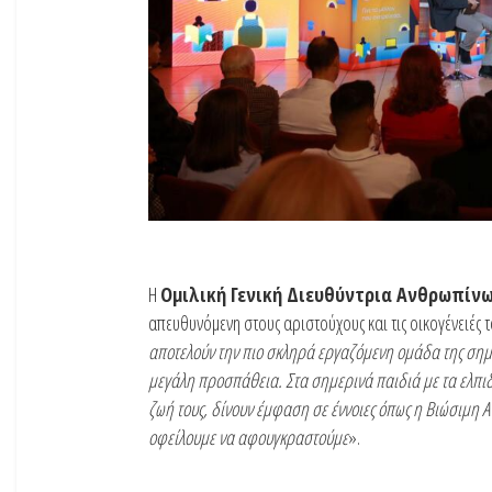
Η
Ομιλική Γενική Διευθύντρια Ανθρωπίν
απευθυνόμενη στους αριστούχους και τις οικογένειές τ
αποτελούν την πιο σκληρά εργαζόμενη ομάδα της σημερ
μεγάλη προσπάθεια. Στα σημερινά παιδιά με τα ελπι
ζωή τους, δίνουν έμφαση σε έννοιες όπως η Βιώσιμη Αν
οφείλουμε να αφουγκραστούμε
».