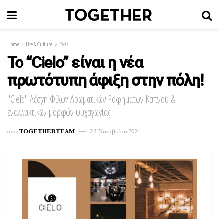
Home
Life & Culture
Picks
Το “Cielo” είναι η νέα
πρωτότυπη άφιξη στην πόλη!
"Cielo" Λέσχη Φίλων Αρωματικών Ροφημάτων Καπνού &
εναλλακτικών μορφών ψυχαγωγίας
απο
TOGETHERTEAM
23 Νοεμβρίου 2021