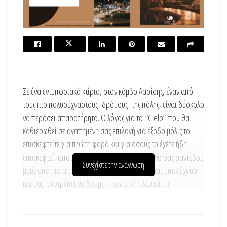
Σε ένα εντυπωσιακό κτίριο, στον κόμβο Λαρίσης, έναν από
τους πιο πολυσύχναστους δρόμους της πόλης, είναι δύσκολο
να περάσει απαρατήρητο. Ο λόγος για το “Cielo” που θα
καθιερωθεί σε αγαπημένη σας επιλογή για έξοδο μόλις το
επισκεφτείτε για πρώτη φορά και για όσους το έχετε ήδη
επισκεφτεί, αποτελεί το καθημερινό αγαπημένο σας ραντεβού
Συνεχίστε την ανάγνωση
μετά από μια απαιτητική ημέρα. Το “Cielo” μας υποδέχεται
και μας προτρέπει να δούμε τη φωτεινή πλευρά της
καθημερινότητας!