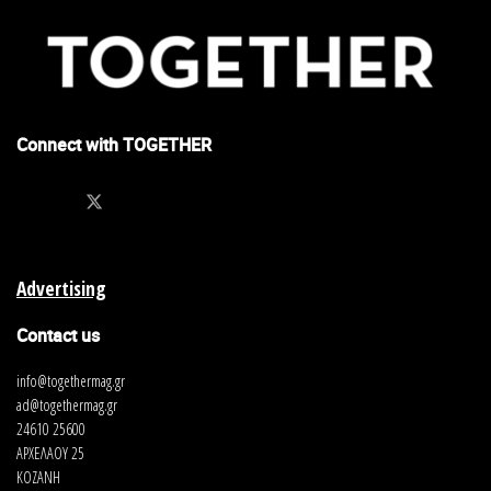
Connect with TOGETHER
Το “Cielo”-Λέσχη Φίλων Αρωματικών Ροφημάτων Καπνού &
εναλλακτικών μορφών ψυχαγωγίας είναι η νέα πρωτότυπη
άφιξη στην πόλη!
Advertising
Contact us
Διεύθυνση
info@togethermag.gr
ad@togethermag.gr
Λαρίσης & Κωνσταντίνου Καραμανλή, Kοζάνη
24610 25600
ΑΡΧΕΛΑΟΥ 25
Fb @Cielo
ΚΟΖΑΝΗ