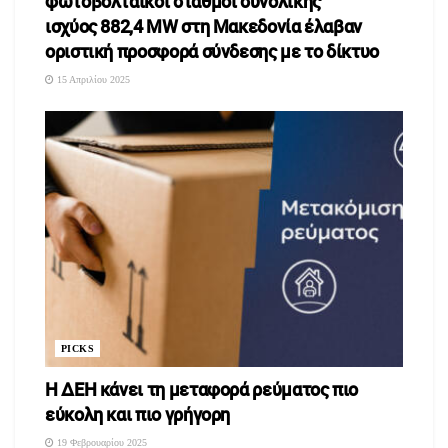
φωτοβολταϊκοί σταθμοί συνολικής
ισχύος 882,4 MW στη Μακεδονία έλαβαν
οριστική προσφορά σύνδεσης με το δίκτυο
15 Απριλίου 2025
PICKS
Η διακόσμηση μας κερδίζει με την πρώτη ματιά! Σε έναν χώρο
Η ΔΕΗ κάνει τη μεταφορά ρεύματος πιο
που παντρεύει το παραδοσιακό και το urban ύφος και
εύκολη και πιο γρήγορη
συνδυάζει την φυσικότητα του ξύλου, θα νιώσετε κατευθείαν
19 Φεβρουαρίου 2025