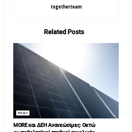
togetherteam
Η Λέσχη Φίλων Αρωματικών Ροφημάτων
Καπνού & εναλλακτικών μορφών ψυχαγωγίας
λειτουργεί από το 2020 με ιδρυτικά του μέλη την Ελένη
Related
Posts
Γεωργάκα και τον Κωνσταντίνο Καλογερίδη. Τα μέλη της
λέσχης ξεπερνούν τις 4.000, ενώ δεν πληρώνουν κάποια
συνδρομή. Η μόνη προϋπόθεση για να γίνει κάποιος μέλος και
να του επιτραπεί η είσοδος στον χώρο, είναι να συμπληρώσει
μια αίτηση εγγραφής. Στη συνέχεια, του παραχωρείται μία
κάρτα μέλους την οποία υποδεικνύει για να μπει στο χώρο!
PICKS
MORE και ΔΕΗ Ανανεώσιμες: Οκτώ