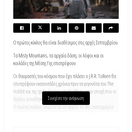
Ο πρώτος κύκλος θα είναι διαθέσιμος στις αρχές Σεπτεμβρίου.
Τα Misty Mountains, τα αρχαία δάση, οι λόφοι και οι
κοιλάδες της Μέσης Γης επιστρέφουν.
Οι θαυμαστές του κόσμου που έχει πλάσει ο J.R.R. Tolkien θα
επιστρέψουν εκατοντάδες χρόνια πριν τα γεγονότα του The
Hobbit και της τριλογίας που ακολούθησε, στην εποχή που οι
Συνεχίστε την ανάγνωση
θρύλοι γεννήθηκαν.
Ο πρώτος κύκλος αναμένεται να αγγίξει τα 465 εκατομμύρια
δολλάρια και με τέτοιο budget, οι προσδοκίες είναι υψηλές.
Το τελικό επίσημο trailer κυκλοφόρησε στις 24 Αυγούστου και
η σειρά θα είναι διαθέσιμη στην Amazon (μέσω Amazon Prime