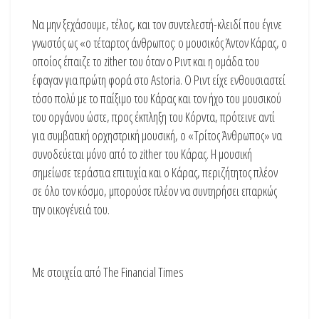
Να μην ξεχάσουμε, τέλος, και τον συντελεστή-κλειδί που έγινε
γνωστός ως «ο τέταρτος άνθρωπος: ο μουσικός Άντον Κάρας, ο
οποίος έπαιζε το zither του όταν ο Ριντ και η ομάδα του
έφαγαν για πρώτη φορά στο Astoria. Ο Ριντ είχε ενθουσιαστεί
τόσο πολύ με το παίξιμο του Κάρας και τον ήχο του μουσικού
του οργάνου ώστε, προς έκπληξη του Κόρντα, πρότεινε αντί
για συμβατική ορχηστρική μουσική, ο «Τρίτος Άνθρωπος» να
συνοδεύεται μόνο από το zither του Κάρας. Η μουσική
σημείωσε τεράστια επιτυχία και ο Κάρας, περιζήτητος πλέον
σε όλο τον κόσμο, μπορούσε πλέον να συντηρήσει επαρκώς
την οικογένειά του.
Με στοιχεία από The Financial Times