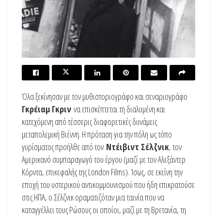
Όλα ξεκίνησαν με τον μυθιστοριογράφο και σεναριογράφο
Γκρέιαμ Γκριν
να επισκέπτεται τη διαλυμένη και
κατεχόμενη από τέσσερις διαφορετικές δυνάμεις
μεταπολεμική Βιέννη. Η πρόταση για την πόλη ως τόπο
γυρίσματος προήλθε από τον
Ντέιβιντ Σέλζνικ
, τον
Αμερικανό συμπαραγωγό του έργου (μαζί με τον Αλεξάντερ
Κόρντα, επικεφαλής της London Films). Ίσως, σε εκείνη την
εποχή του υστερικού αντικομμουνισμού που ήδη επικρατούσε
στις ΗΠΑ, ο Σέλζνικ οραματιζόταν μια ταινία που να
καταγγέλλει τους Ρώσους οι οποίοι, μαζί με τη Βρετανία, τη