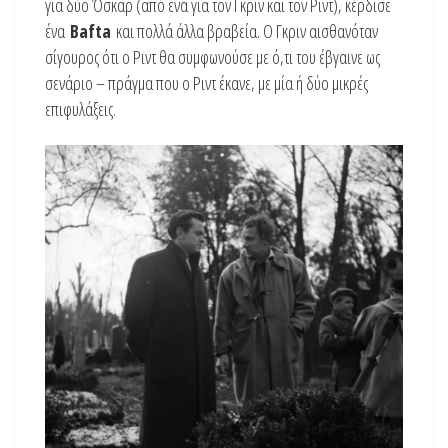
για δύο Όσκαρ (από ένα για τον Γκριν και τον Ριντ), κέρδισε
ένα
Bafta
και πολλά άλλα βραβεία. Ο Γκριν αισθανόταν
σίγουρος ότι ο Ριντ θα συμφωνούσε με ό,τι του έβγαινε ως
σενάριο – πράγμα που ο Ριντ έκανε, με μία ή δύο μικρές
επιφυλάξεις.