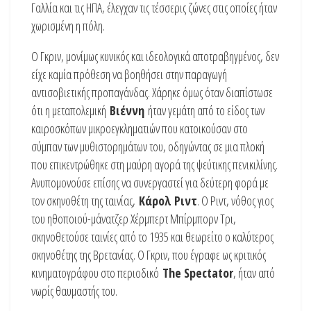
Γαλλία και τις ΗΠΑ, έλεγχαν τις τέσσερις ζώνες στις οποίες ήταν
χωρισμένη η πόλη.
Ο Γκριν, μονίμως κυνικός και ιδεολογικά αποτραβηγμένος, δεν
είχε καμία πρόθεση να βοηθήσει στην παραγωγή
αντισοβιετικής προπαγάνδας. Χάρηκε όμως όταν διαπίστωσε
ότι η μεταπολεμική
Βιέννη
ήταν γεμάτη από το είδος των
καιροσκόπων μικροεγκληματιών που κατοικούσαν στο
σύμπαν των μυθιστορημάτων του, οδηγώντας σε μια πλοκή
που επικεντρώθηκε στη μαύρη αγορά της ψεύτικης πενικιλίνης.
Ανυπομονούσε επίσης να συνεργαστεί για δεύτερη φορά με
τον σκηνοθέτη της ταινίας,
Κάρολ Ριντ
. Ο Ριντ, νόθος γιος
του ηθοποιού-μάνατζερ Χέρμπερτ Μπίρμπορν Τρι,
σκηνοθετούσε ταινίες από το 1935 και θεωρείτο ο καλύτερος
σκηνοθέτης της Βρετανίας. Ο Γκριν, που έγραφε ως κριτικός
κινηματογράφου στο περιοδικό
The Spectator
, ήταν από
νωρίς θαυμαστής του.