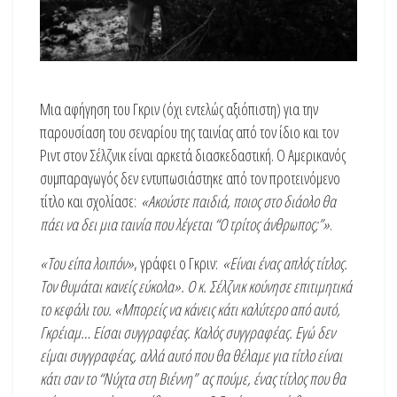
Μια αφήγηση του Γκριν (όχι εντελώς αξιόπιστη) για την
παρουσίαση του σεναρίου της ταινίας από τον ίδιο και τον
Ριντ στον Σέλζνικ είναι αρκετά διασκεδαστική. Ο Αμερικανός
συμπαραγωγός δεν εντυπωσιάστηκε από τον προτεινόμενο
τίτλο και σχολίασε:
«Ακούστε παιδιά, ποιος στο διάολο θα
πάει να δει μια ταινία που λέγεται “Ο τρίτος άνθρωπος;”»
.
«Του είπα λοιπόν»
, γράφει ο Γκριν:
«Eίναι ένας απλός τίτλος.
Τον θυμάται κανείς εύκολα». Ο κ. Σέλζνικ κούνησε επιτιμητικά
το κεφάλι του. «Μπορείς να κάνεις κάτι καλύτερο από αυτό,
Γκρέιαμ… Είσαι συγγραφέας. Καλός συγγραφέας. Εγώ δεν
είμαι συγγραφέας, αλλά αυτό που θα θέλαμε για τίτλο είναι
κάτι σαν το “Νύχτα στη Βιέννη” ας πούμε, ένας τίτλος που θα