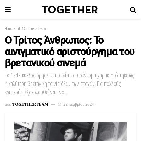
Home
Life & Culture
Σινεμά
Ο Τρίτος Άνθρωπος: Το
αινιγματικό αριστούργημα του
βρετανικού σινεμά
Tο 1949 κυκλοφόρησε μια ταινία που σύντομα χαρακτηρίστηκε ως
η καλύτερη βρετανική ταινία όλων των εποχών. Για πολλούς
κριτικούς, εξακολουθεί να είναι.
απο
TOGETHERTEAM
17 Σεπτεμβρίου 2024