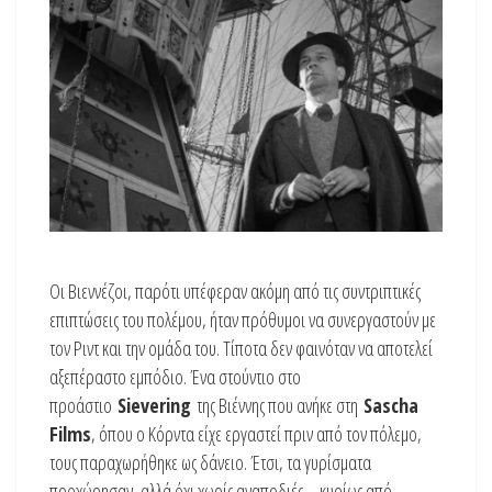
Οι Βιεννέζοι, παρότι υπέφεραν ακόμη από τις συντριπτικές
επιπτώσεις του πολέμου, ήταν πρόθυμοι να συνεργαστούν με
τον Ριντ και την ομάδα του. Τίποτα δεν φαινόταν να αποτελεί
αξεπέραστο εμπόδιο. Ένα στούντιο στο
προάστιο
Sievering
της Βιέννης που ανήκε στη
Sascha
Films
, όπου ο Κόρντα είχε εργαστεί πριν από τον πόλεμο,
τους παραχωρήθηκε ως δάνειο. Έτσι, τα γυρίσματα
προχώρησαν, αλλά όχι χωρίς αναποδιές – κυρίως από