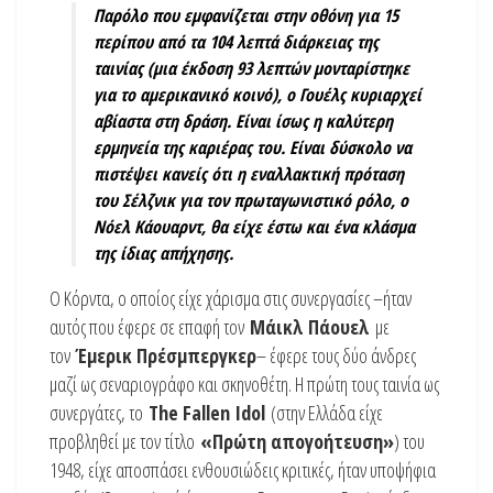
Παρόλο που εμφανίζεται στην οθόνη για 15
περίπου από τα 104 λεπτά διάρκειας της
ταινίας (μια έκδοση 93 λεπτών μονταρίστηκε
για το αμερικανικό κοινό), ο Γουέλς κυριαρχεί
αβίαστα στη δράση. Είναι ίσως η καλύτερη
ερμηνεία της καριέρας του. Είναι δύσκολο να
πιστέψει κανείς ότι η εναλλακτική πρόταση
του Σέλζνικ για τον πρωταγωνιστικό ρόλο, ο
Νόελ Κάουαρντ, θα είχε έστω και ένα κλάσμα
της ίδιας απήχησης.
Ο Κόρντα, ο οποίος είχε χάρισμα στις συνεργασίες –ήταν
αυτός που έφερε σε επαφή τον
Μάικλ Πάουελ
με
τον
Έμερικ Πρέσμπεργκερ
– έφερε τους δύο άνδρες
μαζί ως σεναριογράφο και σκηνοθέτη. Η πρώτη τους ταινία ως
συνεργάτες, το
The Fallen Idol
(στην Ελλάδα είχε
προβληθεί με τον τίτλο
«Πρώτη απογοήτευση»
) του
1948, είχε αποσπάσει ενθουσιώδεις κριτικές, ήταν υποψήφια