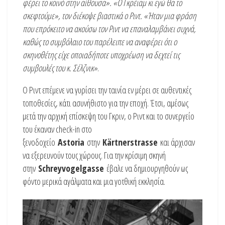
φέρει το κοινό στην αίθουσα». «Ο Γκρέιαμ κι εγώ θα το
σκεφτούμε», τον διέκοψε βιαστικά ο Ριντ. «Ήταν μια φράση
που επρόκειτο να ακούσω τον Ριντ να επαναλαμβάνει συχνά,
καθώς το συμβόλαιο του παρέλειπε να αναφέρει ότι ο
σκηνοθέτης είχε οποιαδήποτε υποχρέωση να δεχτεί τις
συμβουλές του κ. Σέλζνικ»
.
Ο Ριντ επέμενε να γυρίσει την ταινία εν μέρει σε αυθεντικές
τοποθεσίες, κάτι ασυνήθιστο για την εποχή. Έτσι, αμέσως
μετά την αρχική επίσκεψη του Γκριν, ο Ριντ και το συνεργείο
του έκαναν check-in στο
ξενοδοχείο
Astoria
στην
Kärtnerstrasse
και άρχισαν
να εξερευνούν τους χώρους. Για την κρίσιμη σκηνή
στην
Schreyvogelgasse
έβαλε να δημιουργηθούν ως
φόντο μερικά αγάλματα και μια γοτθική εκκλησία.