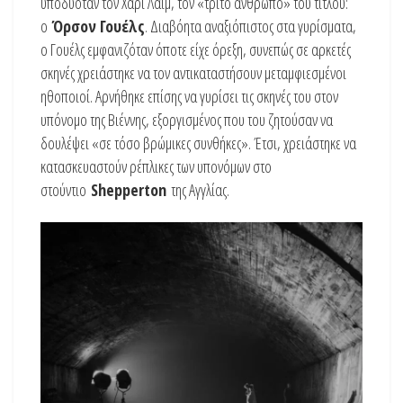
υποδυόταν τον Χάρι Λάιμ, τον «τρίτο άνθρωπο» του τίτλου:
ο
Όρσον Γουέλς
. Διαβόητα αναξιόπιστος στα γυρίσματα,
ο Γουέλς εμφανιζόταν όποτε είχε όρεξη, συνεπώς σε αρκετές
σκηνές χρειάστηκε να τον αντικαταστήσουν μεταμφιεσμένοι
ηθοποιοί. Αρνήθηκε επίσης να γυρίσει τις σκηνές του στον
υπόνομο της Βιέννης, εξοργισμένος που του ζητούσαν να
δουλέψει «σε τόσο βρώμικες συνθήκες». Έτσι, χρειάστηκε να
κατασκευαστούν ρέπλικες των υπονόμων στο
στούντιο
Shepperton
της Αγγλίας.