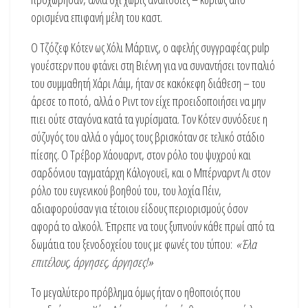
ορισμένα επιφανή μέλη του καστ.
Ο Τζόζεφ Κότεν ως Χόλι Μάρτινς, ο αφελής συγγραφέας pulp
γουέστερν που φτάνει στη Βιέννη για να συναντήσει τον παλιό
του συμμαθητή Χάρι Λάιμ, ήταν σε κακόκεφη διάθεση – του
άρεσε το ποτό, αλλά ο Ριντ τον είχε προειδοποιήσει να μην
πιει ούτε σταγόνα κατά τα γυρίσματα. Τον Κότεν συνόδευε η
σύζυγός του αλλά ο γάμος τους βρισκόταν σε τελικό στάδιο
πίεσης. Ο Τρέβορ Χάουαρντ, στον ρόλο του ψυχρού και
σαρδόνιου ταγματάρχη Κάλογουεϊ, και ο Μπέρναρντ Λι στον
ρόλο του ευγενικού βοηθού του, του λοχία Πέιν,
αδιαφορούσαν για τέτοιου είδους περιορισμούς όσον
αφορά το αλκοόλ. Έπρεπε να τους ξυπνούν κάθε πρωί από τα
δωμάτια του ξενοδοχείου τους με φωνές του τύπου:
«Έλα
επιτέλους, άργησες, άργησες!»
Το μεγαλύτερο πρόβλημα όμως ήταν ο ηθοποιός που