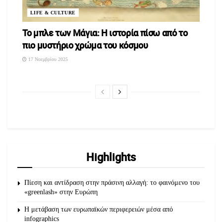
χορών.
LIFE & CULTURE
Παραδοσιακή Μουσική ζωντανά με τα χάλκινα του
Τάκη
To μπλε των Μάγια: Η ιστορία πίσω από το
Μπέτζιου
.
πιο μυστήριο χρώμα του κόσμου
Συνοδεύει
ΧΟΡΕΥΤΙΚΗ ΟΜΑΔΑ του Συλλόγου
17 Νοεμβρίου 2025
Γρεβενιωτών Κοζάνης “Ο ΑΙΜΙΛΙΑΝΟΣ”
Highlights
Πίεση και αντίδραση στην πράσινη αλλαγή: το φαινόμενο του
«greenlash» στην Ευρώπη
Η μετάβαση των ευρωπαϊκών περιφερειών μέσα από
infographics