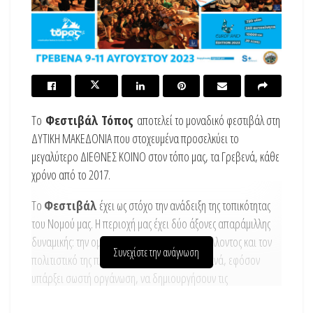
Το
Φεστιβάλ Τόπος
αποτελεί το μοναδικό φεστιβάλ στη
ΔΥΤΙΚΗ ΜΑΚΕΔΟΝΙΑ που στοχευμένα προσελκύει το
μεγαλύτερο ΔΙΕΘΝΕΣ ΚΟΙΝΟ στον τόπο μας, τα Γρεβενά, κάθε
χρόνο από το 2017.
Το
Φεστιβάλ
έχει ως στόχο την ανάδειξη της τοπικότητας
του Νομού μας. Η περιοχή μας έχει δύο άξονες απαράμιλλης
δυναμικής: την ομορφιά του φυσικού περιβάλλοντος και τον
Συνεχίστε την ανάγνωση
πολιτιστικό της πλούτο. Τα δύο αυτά είναι ικανά, εφόσον
υπάρξει σωστή οργάνωση, να δημιουργήσουν τις
προϋποθέσεις εκείνες με βάση τις οποίες η περιοχή μας θα