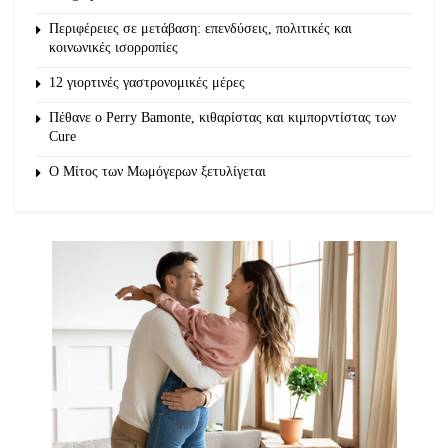
Περιφέρειες σε μετάβαση: επενδύσεις, πολιτικές και
κοινωνικές ισορροπίες
12 γιορτινές γαστρονομικές μέρες
Πέθανε ο Perry Bamonte, κιθαρίστας και κιμπορντίστας των
Cure
O Μίτος των Μωμόγερων ξετυλίγεται
22.30 μ.μ. – 23.30 μ.μ.
Χοροί και τραγούδια του Πόντου. Παρουσίαση χορών του
Πόντου, από τον εξαίρετο
Μορφωτικό Πολιτιστικό
Σύλλογο Βατολάκκου
. Συνοδεύουν μουσικά στην
ποντιακή λύρα ο
Άκης Σιαμίδης και στο νταούλι η
Χριστίνα Καλαϊτζίδου.