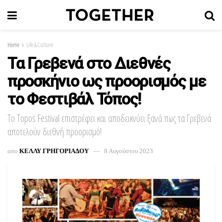
Home
Life & Culture
Τα Γρεβενά στο Διεθνές
προσκήνιο ως προορισμός με
το Φεστιβάλ Τόπος!
Το Topos Festival επιστρέφει και αποδεικνύει ξανά πως τα Γρεβενά
αποτελούν διεθνή προορισμό!
απο
ΚΕΛΛΥ ΓΡΗΓΟΡΙΑΔΟΥ
8 Αυγούστου 2023