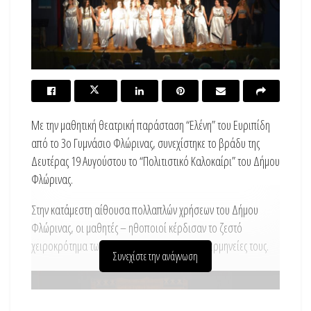
Με την μαθητική θεατρική παράσταση “Ελένη” του Ευριπίδη
από το 3ο Γυμνάσιο Φλώρινας, συνεχίστηκε το βράδυ της
Δευτέρας 19 Αυγούστου το “Πολιτιστικό Καλοκαίρι” του Δήμου
Φλώρινας.
Στην κατάμεστη αίθουσα πολλαπλών χρήσεων του Δήμου
Φλώρινας, οι μαθητές – ηθοποιοί κέρδισαν το ζεστό
χειροκρότημα των θεατών για τις εξαιρετικές ερμηνείες τους.
Συνεχίστε την ανάγνωση