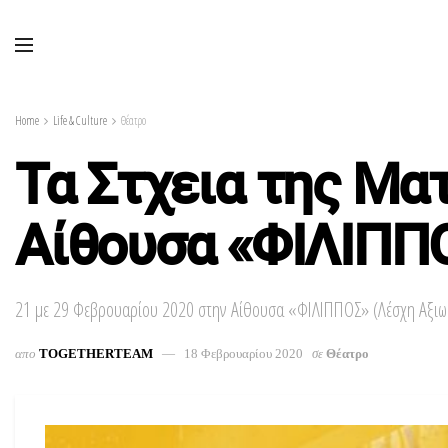
Home
Life & Culture
Θέατρο
Τα Στχεια της Μα
Αίθουσα «ΦΙΛΙΠΠ
21 με 29 Φεβρουαρίου 2020 στην Αίθουσα «ΦΙΛΙΠΠΟΣ» (Λέσχη Αξιω
απο
TOGETHERTEAM
18 Φεβρουαρίου 2020
σε
Θέατρο