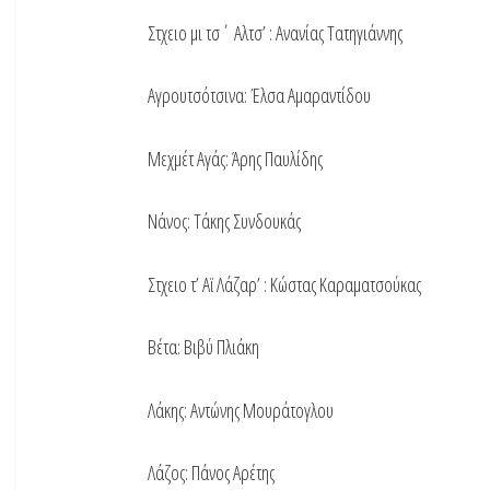
Στχειο μι τσ΄ Αλτσ’ : Ανανίας Τατηγιάννης
Αγρουτσότσινα: Έλσα Αμαραντίδου
Μεχμέτ Αγάς: Άρης Παυλίδης
Νάνος: Τάκης Συνδουκάς
Στχειο τ’ Αϊ Λάζαρ’ : Κώστας Καραματσούκας
Βέτα: Βιβύ Πλιάκη
Λάκης: Αντώνης Μουράτογλου
Λάζος: Πάνος Αρέτης