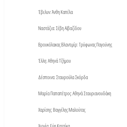
Έβελυν: Άνθη Καπέλα
Ναστάζια: Σέβη Αϊβαζίδου
Βρουκόλακας Βλαντιμίρ: Τρύφωνας Παγούνης
Έλλη: Αθηνά Τζήμου
Δέσποινα: Σταυρούλα Σκόρδα
Μαρία Παπαπέτρος: Αθηνά Σταυριανουδάκη
Χαρίσης: Βαγγέλης Μαλούτας
Χιονία: Εύη Κατσίκα.