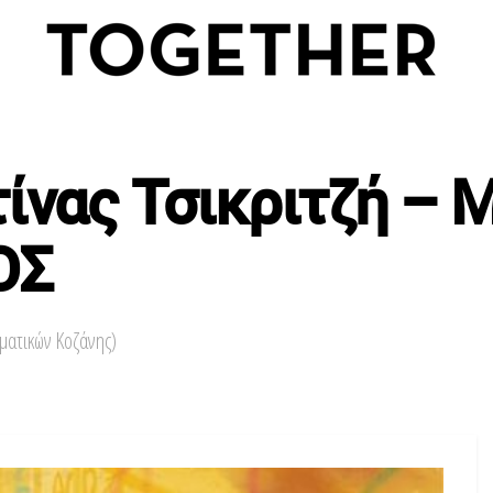
τίνας Τσικριτζή – 
ΟΣ
ματικών Κοζάνης)