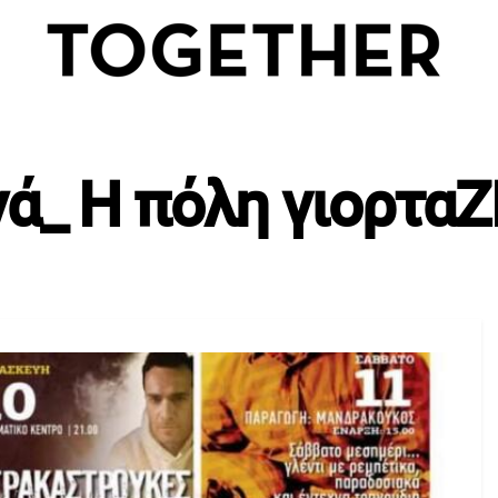
ινά_ Η πόλη γιορταΖ