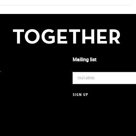
Mailing list
r