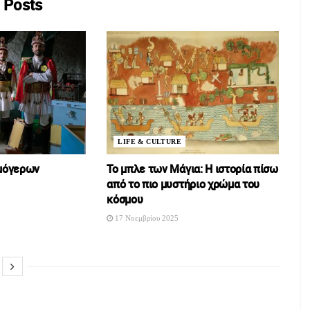
Posts
LIFE & CULTURE
μόγερων
To μπλε των Μάγια: Η ιστορία πίσω
από το πιο μυστήριο χρώμα του
κόσμου
17 Νοεμβρίου 2025