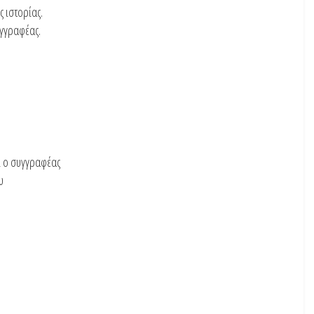
ς ιστορίας.
υγγραφέας.
αι ο συγγραφέας
υ