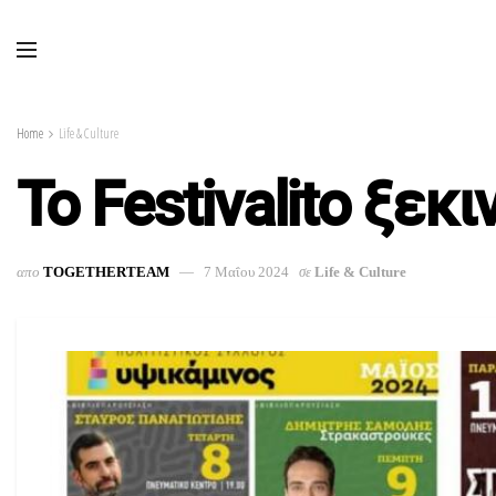
Home
Life & Culture
To Festivalito ξεκ
απο
TOGETHERTEAM
7 Μαΐου 2024
σε
Life & Culture