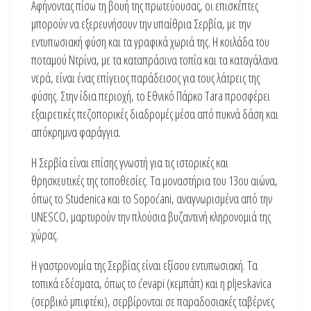
Αφήνοντας πίσω τη βουή της πρωτεύουσας, οι επισκέπτες
μπορούν να εξερευνήσουν την υπαίθρια Σερβία, με την
εντυπωσιακή φύση και τα γραφικά χωριά της. Η κοιλάδα του
ποταμού Ντρίνα, με τα καταπράσινα τοπία και τα καταγάλανα
νερά, είναι ένας επίγειος παράδεισος για τους λάτρεις της
φύσης. Στην ίδια περιοχή, το Εθνικό Πάρκο Tara προσφέρει
εξαιρετικές πεζοπορικές διαδρομές μέσα από πυκνά δάση και
απόκρημνα φαράγγια.
Η Σερβία είναι επίσης γνωστή για τις ιστορικές και
θρησκευτικές της τοποθεσίες. Τα μοναστήρια του 13ου αιώνα,
όπως το Studenica και το Sopoćani, αναγνωρισμένα από την
UNESCO, μαρτυρούν την πλούσια βυζαντινή κληρονομιά της
χώρας.
Η γαστρονομία της Σερβίας είναι εξίσου εντυπωσιακή. Τα
τοπικά εδέσματα, όπως το ćevapi (κεμπάπ) και η pljeskavica
(σερβικό μπιφτέκι), σερβίρονται σε παραδοσιακές ταβέρνες