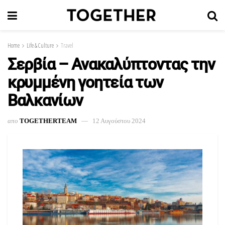
Home
Life & Culture
Travel
Σερβία – Ανακαλύπτοντας την
κρυμμένη γοητεία των
Βαλκανίων
απο
TOGETHERTEAM
12 Αυγούστου 2024