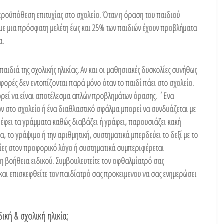
προϋπόθεση επιτυχίας στο σχολείο. Όταν η όραση του παιδιού
α με μια πρόσφατη μελέτη έως και 25% των παιδιών έχουν προβλήματα
α.
παιδιά της σχολικής ηλικίας. Αν και οι μαθησιακές δυσκολίες συνήθως
ς φορές δεν εντοπίζονται παρά μόνο όταν το παιδί πάει στο σχολείο.
πορεί να είναι αποτέλεσμα απλών προβλημάτων όρασης. ΄Ενα
ών στο σχολείο ή ένα διαθλαστικό σφάλμα μπορεί να συνδυάζεται με
έφει τα γράμματα καθώς διαβάζει ή γράφει, παρουσιάζει κακή
α, το γράψιμο ή την αριθμητική, συστηματικά μπερδεύει το δεξί με το
λίες στον προφορικό λόγο ή συστηματικά συμπεριφέρεται
τη βοήθεια ειδικού. Συμβουλευτείτε τον οφθαλμίατρό σας
αι επισκεφθείτε τον παιδίατρό σας προκειμενου να σας ενημερώσει
κή & σχολική ηλικία;