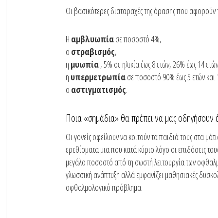
Οι βασικότερες διαταραχές της όρασης που αφορούν τη
Η
αμβλυωπία
σε ποσοστό 4%,
ο
στραβισμός
,
η
μυωπία
, 5% σε ηλικία έως 8 ετών, 26% έως 14 ετώ
η
υπερμετρωπία
σε ποσοστό 90% έως 5 ετών και 
ο
αστιγματισμός
.
Ποια «σημάδια» θα πρέπει να μας oδηγήσουν 
Οι γονείς οφείλουν να κοιτούν τα παιδιά τους στα μά
ερεθίσματα μια που κατά κύριο λόγο οι επιδόσεις τους
μεγάλο ποσοστό από τη σωστή λειτουργία των οφθαλμών
γλωσσική ανάπτυξη αλλά εμφανίζει μαθησιακές δυσκολ
οφθαλμολογικό πρόβλημα.