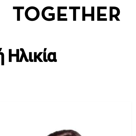
ή Ηλικία