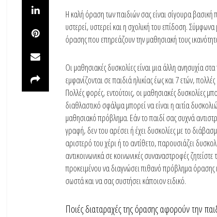
Η καλή όραση των παιδιών σας είναι σίγουρα βασική 
υστερεί, υστερεί και η σχολική του επίδοση. Σύμφων
όρασης που επηρεάζουν την μαθησιακή τους ικανότητ
Οι μαθησιακές δυσκολίες είναι μια άλλη ανησυχία στα 
εμφανίζονται σε παιδιά ηλικίας έως και 7 ετών, πολλέ
Πολλές φορές, εντούτοις, οι μαθησιακές δυσκολίες μ
διαθλαστικό σφάλμα μπορεί να είναι η αιτία δυσκολι
μαθησιακό πρόβλημα. Εάν το παιδί σας συχνά αντιστρ
γραφή, δεν του αρέσει ή έχει δυσκολίες με το διάβασμ
αριστερό του χέρι ή το αντίθετο, παρουσιάζει δυσκο
αντικοινωνικά σε κοινωνικές συναναστροφές ζητείστε 
προκειμένου να διαγνώσει πιθανό πρόβλημα όρασης κ
σωστά και να σας συστήσει κάποιον ειδικό.
Ποιές διαταραχές της όρασης αφορούν την παιδι