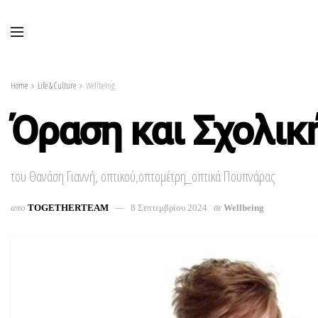
Home
Life & Culture
Wellbeing
Όραση και Σχολικ
του Θανάση Γιαννή, οπτικού,οπτομέτρη_οπτικά Πουπνάρας
απο
TOGETHERTEAM
8 Σεπτεμβρίου 2024
σε
Wellbeing