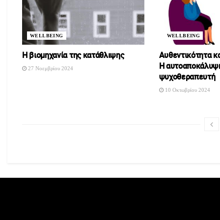
WELLBEING
WELLBEING
H βιομηχανία της κατάθλιψης
Αυθεντικότητα κ
Η αυτοαποκάλυψ
27 Νοεμβρίου 2024
ψυχοθεραπευτή
10 Οκτωβρίου 2024