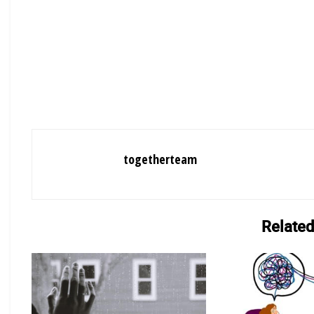
togetherteam
Related