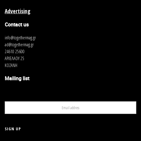
προόδου.
Advertising
Πηγή
: aftognosia.gr
Contact us
info@togethermag.gr
ad@togethermag.gr
24610 25600
ΑΡΧΕΛΑΟΥ 25
ΚΟΖΑΝΗ
Mailing list