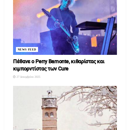
Συνήθως, προέχουν αξιολογικά οι ανάγκες της ελληνίδας
μητέρας, που δεν καλύπτονται από την συναισθηματική
παρουσία του πατέρα – συζύγου.
NEWS FEED
Οι μητέρες αρνούμενες να εγκαταλειφθούν από το παιδί,
Πέθανε ο Perry Bamonte, κιθαρίστας και
επειδή το επιλέγουν ως συναισθηματικό σύντροφο,
κιμπορντίστας των Cure
προβάλλουν σε κείνο την δική τους υποσυνείδητη –ή
27 Δεκεμβρίου 2025
ενσυνείδητη- επιθυμία ως ανάγκη του παιδιού, ενώ το δικό
τους αίτημα το βαφτίζουν «αγάπη»:
«Μας έχει ανάγκη βλέπεις, μας λατρεύει το παιδί .Δεν θέλει να
φύγει από κοντά μας».
Πώς όμως ένα παιδί που έμαθε να επιλέγει ως «φίλο» τον
πατέρα ή την μητέρα του μπορεί να αποφασίσει να αποχτήσει