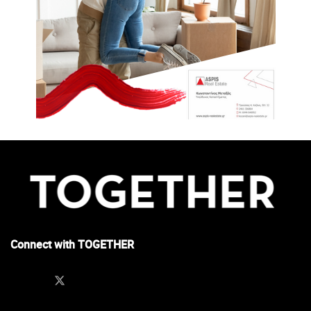
αδυνατούν να τοποθετηθούν αυτόνομα στην προσωπική τους
ζωή αναλαμβάνοντας την ευθύνη της ψυχικής τους τεμπελιάς κι
απραξίας, της φοβικής τους στάσης απέναντι στην ατομική
τους ζωή κι ελευθερία.
Μεταθέτουν ασυνείδητα την –πολύ πιο επώδυνη- διαδικασία
αναζήτησης προσωπικού νοήματος στην υποκατάστατη
ανάγκη για υπερ-έλεγχο των δεκτικών παιδιών τους.
Γονείς –και παιδιά- που αρνούμενοι να μεγαλώσουν, τελικά
αποποιούνται το δυναμικό τους που η ψυχή τους, στην υγιή
της κατάσταση, τους επιτάσσει:
Οι γονείς, πληρωμένοι υγιώς από τον γονεϊκό τους ρόλο να τον
Connect with TOGETHER
εναλλάσσουν λειτουργικά με αυτό των συζύγων, και τα παιδιά,
χορτασμένα από την υγιή –όχι καταναγκαστική- γονεϊκή
φροντίδα, να αναγνωρίζουν το δικαίωμά τους να επιλέγουν
την αυτονόμησή τους ως δυνατότητα ενηλικίωσης και