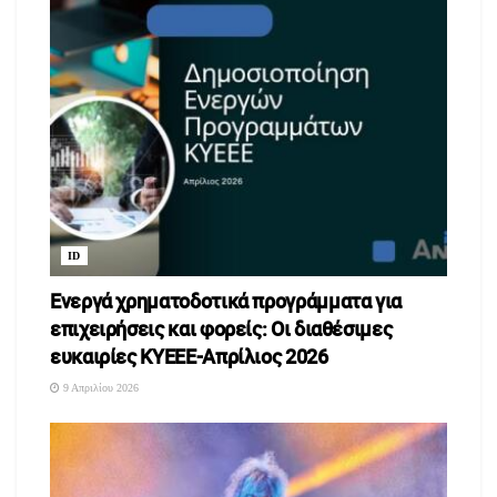
Νέοι που αρνούνται να γίνουν υγιείς ενήλικες, προτάσσοντας
την ενοχή -μήπως με την διεκδίκηση της ελευθερίας τους
βλάψουν τους «καλούς» τους γονείς- ως άλλοθι και
προκάλυμμα φόβου.
Επιλέγουν μια από τις δύο εκδοχές του δίπολου της
συναισθηματικής ανωριμότητας –την υποταγή ή την αναρχία-
διστάζοντας ψυχικά να αυτενεργήσουν μπρος τον κίνδυνο της
υπαρξιακής μοναξιάς.
ID
Ενεργά χρηματοδοτικά προγράμματα για
επιχειρήσεις και φορείς: Οι διαθέσιμες
ευκαιρίες ΚΥΕΕΕ-Απρίλιος 2026
9 Απριλίου 2026