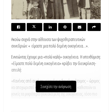
Ακούω συχνά στην αίθουσα των ψυχοθεραπευτικών
συνεδριών: « είμαστε μια πολύ δεμένη οικογένεια…».
Εννοώντας έχουμε μια «πολύ καλή» οικογένεια. Η υπενθύμιση:
«Είμαστε πολύ δεμένη οικογένεια» κρύβει την διευκρίνιση-
απειλή:
«Κανένας από αυτή την οικογένεια δεν είναι έτοιμος – ώριμος
Συνεχίστε την ανάγνωση
να αποχωριστεί κανέναν».
Όσο πιο αδύναμα καθιστούν οι
γονείς τα μικρότερα ηλικιακά μέλη της οικογένειας, τόσο πιο
«δεμένη» και «καλή», την αντιλαμβάνονται.
Στην σημερινή Ελλάδα, οι γονείς της «καλής» οικογένειας