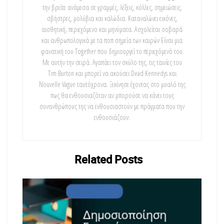
την βρείτε ανάμεσα σε γραμμές, λέξεις, κόλλες, σημειώσεις,
σβήστρες, μολύβια και καλώδια. Καταναλώνει εικόνες,
αισθητική, περιεχόμενο και μηνύματα. Ασχολείται σοβαρά
και ανθρωπολογικά με τα ποπ σημεία των καιρών Είναι μια
φανατική του Τοgether που δημιουργεί το περιεχόμενό του.
Με αυτήν την σειρά. Αγαπάει τον σκύλο της, τις ταινίες του
Tim Burton και μπορεί να ακούσει Dead Kennedys και
Nouvelle Vague ταυτόχρονα. Ξεκίνησε έχοντας στο μυαλό της
πως θα ενθουσιαζόταν αν μπορούσε να κάνει τους
συνανθρώπους της να ενθουσιαστούν με πράγματα που την
ενθουσιάζουν.
Related
Posts