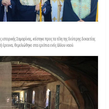
 ιστορικής Σαμαρίνας, κτίστηκε προς τα τέλη της δεύτερης δεκαετίας
 έρευνα, θεμελιώθηκε στα ερείπια ενός άλλου ναού.