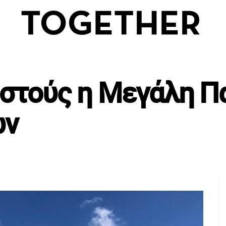
πιστούς η Μεγάλη Π
ών