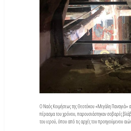
Ο Ναός Κοιμήσεως της Θεοτόκου «Μεγάλη Παναγιά» αν
πέρασμα του χρόνου, παρουσιάστηκαν σοβαρές βλάβες
του ιερού, όπου από τις αρχές του προηγούμενου αιών