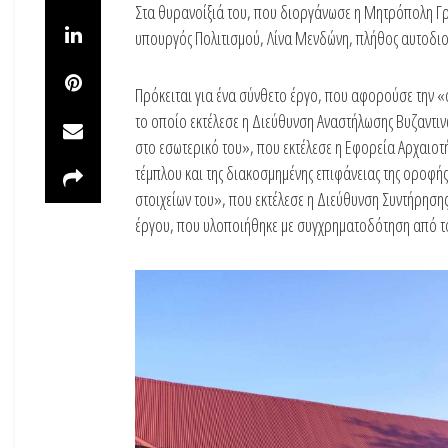
Στα θυρανοίξιά του, που διοργάνωσε η Μητρόπολη Γ
υπουργός Πολιτισμού, Λίνα Μενδώνη, πλήθος αυτοδιο
Πρόκειται για ένα σύνθετο έργο, που αφορούσε την 
το οποίο εκτέλεσε η Διεύθυνση Αναστήλωσης Βυζαντι
στο εσωτερικό του», που εκτέλεσε η Εφορεία Αρχαιο
τέμπλου και της διακοσμημένης επιφάνειας της οροφής
στοιχείων του», που εκτέλεσε η Διεύθυνση Συντήρησ
έργου, που υλοποιήθηκε με συγχρηματοδότηση από το