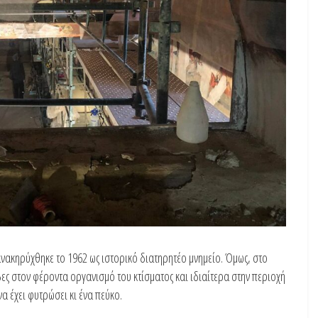
ακηρύχθηκε το 1962 ως ιστορικό διατηρητέο μνημείο. Όμως, στο
 στον φέροντα οργανισμό του κτίσματος και ιδιαίτερα στην περιοχή
α έχει φυτρώσει κι ένα πεύκο.