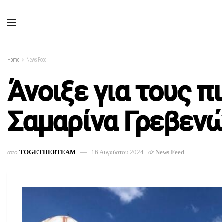
Home
News Feed
Άνοιξε για τους 
Σαμαρίνα Γρεβεν
απο
TOGETHERTEAM
16 Αυγούστου 2024
σε
News Feed