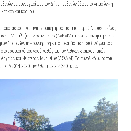
ρεβενών σε συνεργασία με τον Δήμο Γρεβενών έδωσε το «παρών» η
ικητικών και κόσμου
«αποκατάσταση και αντισεισμική προστασία του Ιερού Ναού», σκέλος
νών και Μεταβυζαντινών μνημείων (ΔΑΒΜΜ), την «ανασκαφική έρευνα
τήτων Γρεβενών, τη «συντήρηση και αποκατάσταση του ξυλόγλυπτου
 στο εσωτερικό του ναού καθώς και των λίθινων διακοσμητικών
ης Αρχαίων και Νεωτέρων Μνημείων (ΔΣΑΝΜ). Το συνολικό ύψος του
 ΕΣΠΑ 2014-2020, ανήλθε στα 2.294.340 ευρώ.