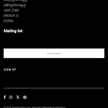
ad@togethermag.gr
24610 25600
ΑΡΧΕΛΑΟΥ 25
ΚΟΖΑΝΗ
Mailing list
Rushmore (1998), του Wes Anderson
Η ταινία επικεντρώνεται στη ζωή του Max Fisher, ενός
εφήβου μαθητή της Ακαδημίας Rushmore, ενός από τα
σπουδαιότερα κολλέγια των ΗΠΑ. Ο Max είναι μια ιδιαίτερη
περίπτωση μαθητή που ιδρύει νέες ομάδες στο σχολείο,
συμμετέχει μανιωδώς σε δεκάδες δραστηριότητες, χωρίς
ωστόσο να αριστεύει πουθενά. Όταν ερωτεύεται μια δασκάλα
του σχολείου του, ζητά τη βοήθεια ενός εκκεντρικού
μεγιστάνα (Bill Murray) για να την κατακτήσει. Αυτή του η ιδέα,
© 2018 Together Magazine - Powered & Developed by webable.gr