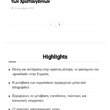
των Χριστουγέννων
25 Δεκεμβρίου 2025
Highlights
Πίεση και αντίδραση στην πράσινη αλλαγή: το φαινόμενο του
«greenlash» στην Ευρώπη
Η μετάβαση των ευρωπαϊκών περιφερειών μέσα από
infographics
Περιφέρειες σε μετάβαση: επενδύσεις, πολιτικές και
κοινωνικές ισορροπίες
Dead
Poets
Society
(1989), του Peter
Weir
12 γιορτινές γαστρονομικές μέρες