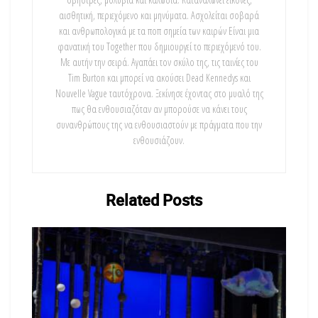
αισθητική, περιεχόμενο και μηνύματα. Ασχολείται σοβαρά
και ανθρωπολογικά με τα ποπ σημεία των καιρών Είναι μια
φανατική του Τοgether που δημιουργεί το περιεχόμενό του.
Με αυτήν την σειρά. Αγαπάει τον σκύλο της, τις ταινίες του
Tim Burton και μπορεί να ακούσει Dead Kennedys και
Nouvelle Vague ταυτόχρονα. Ξεκίνησε έχοντας στο μυαλό της
πως θα ενθουσιαζόταν αν μπορούσε να κάνει τους
συνανθρώπους της να ενθουσιαστούν με πράγματα που την
ενθουσιάζουν.
Related
Posts