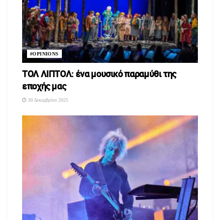
#OPINIONS
ΤΟΛ ΛΙΠΤΟΛ: ένα μουσικό παραμύθι της
εποχής μας
30 Δεκεμβρίου 2025
Mean
Girls
(2004), του Mark
Waters
Η Cody Heron (Lidsay Lohan) είναι ένα 15χρονο κορίτσι το
οποίο μεγάλωσε στην Αφρική με τους ζωολόγους γονείς της.
Όταν επιστρέφουν οικογενειακώς σε μια μικρή πόλη των ΗΠΑ,
θα φοιτήσει για πρώτη φορά σε δημόσιο σχολείο. Κατά τη
διάρκεια της σχολικής χρονιάς, θα προσπαθήσει, παρά τις
προειδοποιήσεις των φίλων της, να ενταχθεί στην παρέα των