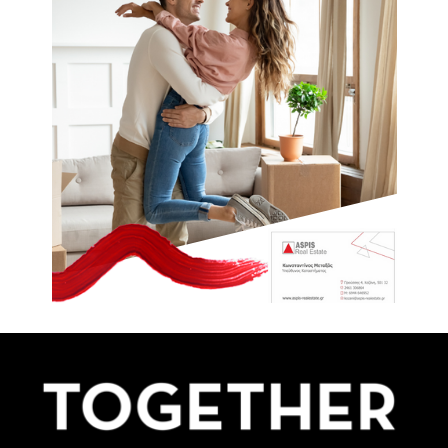
Ο κύκλος ειρήνης, αφορά την επικοινωνία μέσω της ενεργής
και ειλικρινούς ακρόασης του άλλου ώστε μέσα από μια
δομημένη και ειδικά διαρθρωμένη διαδικασία να αισθανθεί
πραγματικά ότι έχει ακουστεί. Όταν ένας άνθρωπος αισθανθεί
ότι έχει ακουστεί, τότε μειώνονται σημαντικά οι πιθανότητες
να έχει βίαιη συμπεριφορά. Ο κύκλος ειρήνης αφορά τις
πρώτες 16 από τις 120 και πλέον ώρες του προγράμματος (οι
υπόλοιπες ώρες αφορούν την εκπαίδευση Ειρηνοποιού,
Διαμεσολαβητή, Εκπαιδευτή κλπ). Το πρόγραμμα αφορά και
έχει εφαρμοστεί τόσο σε κρατούμενους όσο και σε
προσωπικό που εργάζεται στις φυλακές.