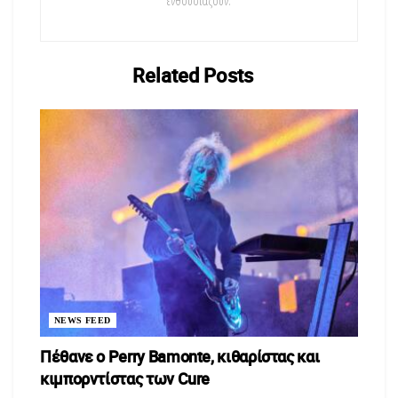
ενθουσιάζουν.
επικοινωνία στο σχολείο, στη γειτονιά και στο σπίτι. Να δούμε
πως λειτουργεί σε ένα περιορισμένο περιβάλλον. Στον χώρο
μιας φυλακής.
Related
Posts
Κύριε
NEWS FEED
Πέθανε ο Perry Bamonte, κιθαρίστας και
κιμπορντίστας των Cure