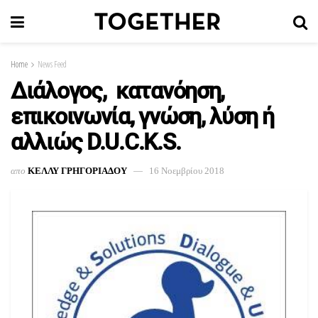
Home
News Feed
Διάλογος, κατανόηση,
επικοινωνία, γνώση, λύση ή
αλλιώς D.U.C.K.S.
απο
ΚΕΛΛΥ ΓΡΗΓΟΡΙΑΔΟΥ
16 Νοεμβρίου 2018