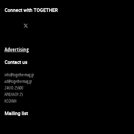
Connect with TOGETHER
Πιστεύει η κοινωνία στην αλληλεγγύη;
Θέλουμε να είμαστε αλληλέγγυοι;
Η αλληλεγγύη στην κοινωνία μας είναι όμοια με το
πυροτέχνημα, όπου υπάρχει πολύς και στιγμιαίος πόνος, όλοι
Advertising
τρέχουμε να βοηθήσουμε. Όπου όμως, υπάρχει διαρκής
Contact us
πόνος και πρόβλημα, που απαιτεί μακροπρόθεσμη κατάθεση
ψυχής, δυστυχώς υστερούμε. Η μέχρι σήμερα εμπειρία μας
info@togethermag.gr
από το Prison of Peace μας λέει ότι είναι ελάχιστοι οι
ad@togethermag.gr
άνθρωποι που θέλουν να ασχοληθούν με τους «κακούς
24610 25600
ΑΡΧΕΛΑΟΥ 25
ανθρώπους της κοινωνίας». Όμως για να σκεφτούμε λίγο
ΚΟΖΑΝΗ
διαφορετικά. Κάποιος που εκτίει ποινή ισόβιας κάθειρξης
στην Ελλάδα, σε περίπου 15 έτη θα είναι ξανά έξω στην
Mailing list
κοινωνία. Φανταστείτε λοιπόν τι συμβαίνει με τους
υπόλοιπους «κακούς ανθρώπους» που εκτίουν μικρότερες