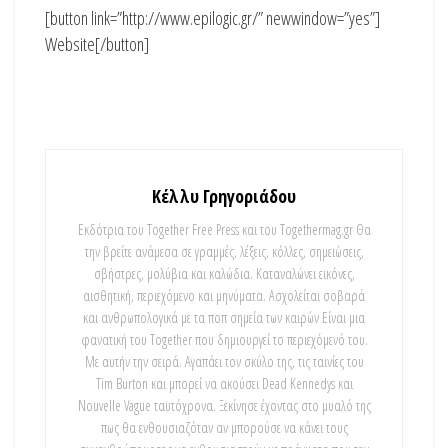
[button link=”http://www.epilogic.gr/” newwindow=”yes”]
Website[/button]
Κέλλυ Γρηγοριάδου
Εκδότρια του Together Free Press και του Togethermag.gr Θα
την βρείτε ανάμεσα σε γραμμές, λέξεις, κόλλες, σημειώσεις,
σβήστρες, μολύβια και καλώδια. Καταναλώνει εικόνες,
αισθητική, περιεχόμενο και μηνύματα. Ασχολείται σοβαρά
και ανθρωπολογικά με τα ποπ σημεία των καιρών Είναι μια
φανατική του Τοgether που δημιουργεί το περιεχόμενό του.
Με αυτήν την σειρά. Αγαπάει τον σκύλο της, τις ταινίες του
Tim Burton και μπορεί να ακούσει Dead Kennedys και
Nouvelle Vague ταυτόχρονα. Ξεκίνησε έχοντας στο μυαλό της
πως θα ενθουσιαζόταν αν μπορούσε να κάνει τους