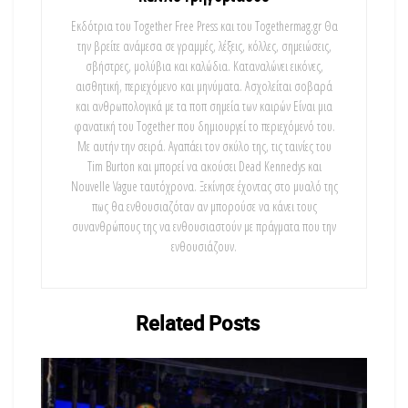
Εκδότρια του Together Free Press και του Togethermag.gr Θα
την βρείτε ανάμεσα σε γραμμές, λέξεις, κόλλες, σημειώσεις,
σβήστρες, μολύβια και καλώδια. Καταναλώνει εικόνες,
αισθητική, περιεχόμενο και μηνύματα. Ασχολείται σοβαρά
και ανθρωπολογικά με τα ποπ σημεία των καιρών Είναι μια
φανατική του Τοgether που δημιουργεί το περιεχόμενό του.
Με αυτήν την σειρά. Αγαπάει τον σκύλο της, τις ταινίες του
Tim Burton και μπορεί να ακούσει Dead Kennedys και
Nouvelle Vague ταυτόχρονα. Ξεκίνησε έχοντας στο μυαλό της
πως θα ενθουσιαζόταν αν μπορούσε να κάνει τους
συνανθρώπους της να ενθουσιαστούν με πράγματα που την
ενθουσιάζουν.
Related
Posts