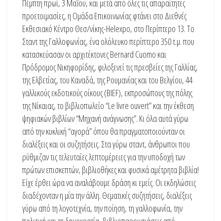
Πέμπτη πρωί, 3 Μαΐου, και μετά από όλες τις απαραίτητες
προετοιμασίες, η Ομάδα Επικοινωνίας φτάνει στο Διεθνές
Εκθεσιακό Κέντρο Θεσ/νίκης-Helexpo, στο Περίπτερο 13. Το
Σταντ της Γαλλοφωνίας, ένα ολόλευκο περίπτερο 350 τ.μ. που
κατασκεύασαν οι αρχιτέκτονες Bernard Cuomo και
Πρόδρομος Νικηφορίδης, φιλοξενεί τις πρεσβείες της Γαλλίας,
της Ελβετίας, του Καναδά, της Ρουμανίας και του Βελγίου, 44
γαλλικούς εκδοτικούς οίκους (BIEF), εκπροσώπους της πόλης
της Νίκαιας, το βιβλιοπωλείο “Le livre ouvert” και την έκθεση
ψηφιακών βιβλίων “Μηχανή ανάγνωσης”. Κι όλα αυτά γύρω
από την κυκλική “αγορά” όπου θα πραγματοποιούνταν οι
διαλέξεις και οι συζητήσεις. Στα γύρω σταντ, άνθρωποι που
ρύθμιζαν τις τελευταίες λεπτομέρειες για την υποδοχή των
πρώτων επισκεπτών, βιβλιοθήκες και φυσικά αμέτρητα βιβλία!
Είχε έρθει ώρα να αναλάβουμε δράση κι εμείς. Οι εκδηλώσεις
διαδέχονταν η μία την άλλη. Θεματικές συζητήσεις, διαλέξεις
γύρω από τη λογοτεχνία, την ποίηση, τη γαλλοφωνία, την