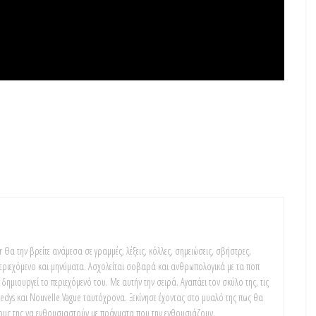
 Θα την βρείτε ανάμεσα σε γραμμές, λέξεις, κόλλες, σημειώσεις, σβήστρες,
 περιεχόμενο και μηνύματα. Ασχολείται σοβαρά και ανθρωπολογικά με τα ποπ
δημιουργεί το περιεχόμενό του. Με αυτήν την σειρά. Αγαπάει τον σκύλο της, τις
nedys και Nouvelle Vague ταυτόχρονα. Ξεκίνησε έχοντας στο μυαλό της πως θα
υς της να ενθουσιαστούν με πράγματα που την ενθουσιάζουν.