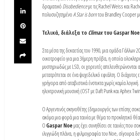
δραματικό
Disobedience
με τις Rachel Weiss και Ra
πολυσυζητημένο
A
Star
is
born
του Brandley Cooper με
Τελικά, διάλεξα το
Climax
του Gaspar Noe
Στα μέσα της δεκαετίας του 1990, μια ομάδα Γάλλων 
οικοτροφείο για μια 3ήμερη πρόβα, η οποία ολοκληρώ
μυστηριωδώς με LSD, οι χορευτές απελευθερώνονται α
μετατρέπεται σε ένα ψυχεδελικό εφιάλτη. Ο διάχυτος 
γρήγορα από αταβιστικά ένστικτα χωρίς καμία λογική
ηλεκτρονική μουσική (OST με Daft Punk και Aphex Twin
Ο Αργεντινός σκηνοθέτης (δημιουργός των επίσης σοκ
ακόμα μια φορά μια ταινία με θέμα το προκλητικό θέ
Ο
Gaspar Noe
μας έχει συνηθίσει σε ταινίες που σο
ιλιγγιώδη πλάνα, η φιλμογραφία του Noe, σίγουρα δεν