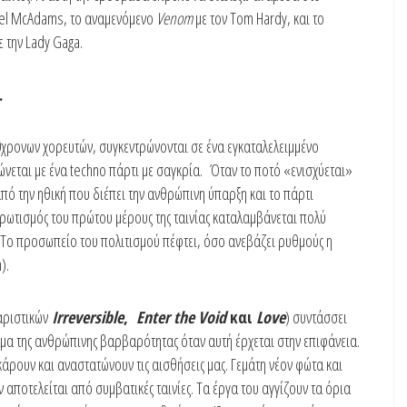
chel McAdams, το αναμενόμενο
Venom
με τον Tom Hardy, και το
 την Lady Gaga.
.
20χρονων χορευτών, συγκεντρώνονται σε ένα εγκαταλελειμμένο
νεται με ένα techno πάρτι με σαγκρία. Όταν το ποτό «ενισχύεται»
πό την ηθική που διέπει την ανθρώπινη ύπαρξη και το πάρτι
ερωτισμός του πρώτου μέρους της ταινίας καταλαμβάνεται πολύ
. Το προσωπείο του πολιτισμού πέφτει, όσο ανεβάζει ρυθμούς η
).
αριστικών
Irreversible
,
Enter
the
Void
και
Love
) συντάσσει
αμα της ανθρώπινης βαρβαρότητας όταν αυτή έρχεται στην επιφάνεια.
κάρουν και αναστατώνουν τις αισθήσεις μας. Γεμάτη νέον φώτα και
 αποτελείται από συμβατικές ταινίες. Τα έργα του αγγίζουν τα όρια