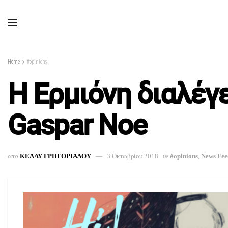
Home
#opinions
H Eρμιόνη διαλέγε
Gaspar Noe
απο
ΚΕΛΛΥ ΓΡΗΓΟΡΙΑΔΟΥ
3 Οκτωβρίου 2018
σε
#opinions
,
News Fee