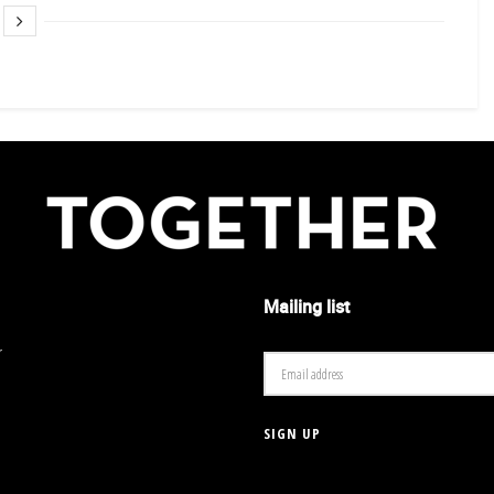
Mailing list
r