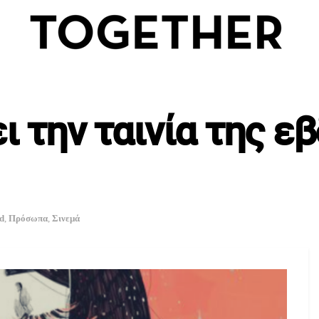
ι την ταινία της εβ
d
,
Πρόσωπα
,
Σινεμά