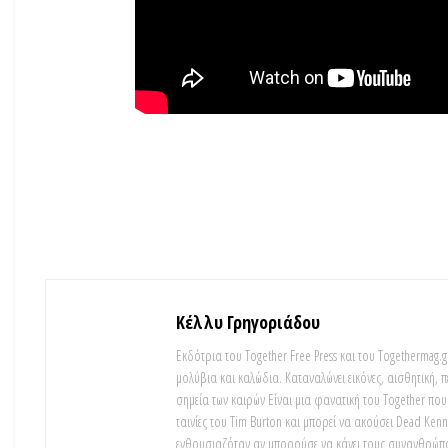
Κέλλυ Γρηγοριάδου
Εκδότρια του Together Free Press και του Togethermag.gr
μολύβια και καλώδια. Καταναλώνει εικόνες, αισθητική,
σημεία των καιρών Είναι μια φανατική του Τοgether που 
ταινίες του Tim Burton και μπορεί να ακούσει Dead Ken
ενθουσιαζόταν αν μπορούσε να κάνει τους συνανθρώπο