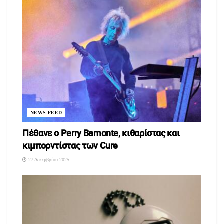
δύο συνεχόμενες χρονιές διαδικτυακής λειτουργίας,
πραγματοποιήθηκε φέτος με φυσική παρουσία των εκθετών
από τις 18 έως και τις 20 Φεβρουαρίου 2022, στο εκθεσιακό
κέντρο MEC Παιανίας στην Αθήνα. Η Περιφέρεια Δυτικής
Μακεδονίας είχε δυναμική παρουσία καθώς φιλοξενήθηκαν
έντεκα (11) εκθέτες-επιχειρήσεις όπου τους δόθηκε η ευκαιρία
να προβάλλουν και να προωθήσουν τα προϊόντα της
“ΔυτικοΜακεδονικής” γης. Στην έκθεση συμμετείχαν
περισσότεροι από 350 Έλληνες παραγωγοί με σπάνια και
NEWS FEED
ιδιαίτερα προϊόντα της ελληνικής γης.
Πέθανε ο Perry Bamonte, κιθαρίστας και
Η Περιφέρεια Δυτικής Μακεδονίας συμμετείχε στην ενότητα
κιμπορντίστας των Cure
“Μαγειρεύουμε Ελλάδα” όπου η διακεκριμένη Chef Νανά
27 Δεκεμβρίου 2025
Γκαμπούρα έδωσε την ευκαιρία στους επισκέπτες της έκθεσης
να γευτούν τη Γαστρονομία της Δυτικής Μακεδονίας,
προωθώντας και την ενίσχυση της αναγνωρισιμότητας των
τοπικών προϊόντων στους επισκέπτες της έκθεσης και στα
Μέσα Μαζικής Ενημέρωσης. Παράλληλα πραγματοποιήθηκαν