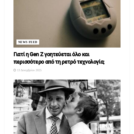
Β2Β επιχειρηματικές συναντήσεις.
NEWS FEED
Γιατί η Gen Z γοητεύεται όλο και
περισσότερο από τη ρετρό τεχνολογία;
Τις σημαντικές
13 Δεκεμβρίου 2025
προοπτικές ανάπτυξης του αγροδιατροφικού τομέα της
Περιφέρειας Δυτικής Μακεδονίας τόνισε η
Αντιπεριφερειάρχης Πράσινου Μετασχηματισμού,