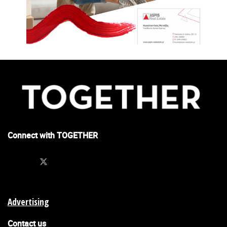
εκδρομές, ναρκωτικά!” Πως εξηγείται αυτός
ο συσχετισμός;
Το συγκεκριμένο παράδειγμα είναι θλιβερό και έχω
τοποθετηθεί πολλάκις δημοσίως εναντίον του. Είμαστε μια
πολύ μεγάλη μερίδα στην κερκίδα που σιωπά όταν
τραγουδιέται. Καθένας μας έχει θρηνήσει φίλους, κολλητούς,
συνταξιδιώτες από την Κατάρα και η “ωδή” στον δολοφόνο της
νιότης μας, που αρκετοί τον ξεγελάσαμε ξυστά, την τελευταία
στιγμή πριν πέσουμε στον γκρεμό, ακούγεται τουλάχιστον ως
ύβρις. Είναι από τα χάσματα που δεν μπορώ να γεφυρώσω με
Connect with TOGETHER
τη γενιά που μας διαδέχτηκε, αυτή η ανεξήγητη γοητεία που
τους ασκούν οι ουσίες, έστω και σε θεωρητικό επίπεδο. Όπως
και να ‘χει, η χρήση ναρκωτικών από οπαδούς έχει την ίδια
αναλογία με τη χρήση ναρκωτικών γενικώς, είτε στο παρελθόν
είτε τώρα.
Advertising
Contact us