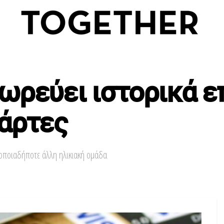
ωρεύει ιστορικά ε
άρτες
 οποιαδήποτε άλλη ηλικιακή ομάδα