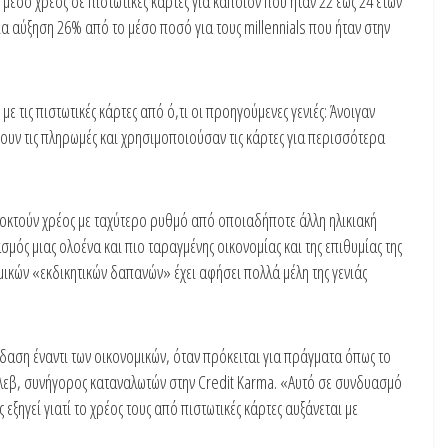
έσο χρέος σε πιστωτικές κάρτες για κάποιον που ήταν 22 έως 24 ετών
ια αύξηση 26% από το μέσο ποσό για τους millennials που ήταν στην
 με τις πιστωτικές κάρτες από ό,τι οι προηγούμενες γενιές: Άνοιγαν
ουν τις πληρωμές και χρησιμοποιούσαν τις κάρτες για περισσότερα
αποκτούν χρέος με ταχύτερο ρυθμό από οποιαδήποτε άλλη ηλικιακή
μός μιας ολοένα και πιο ταραγμένης οικονομίας και της επιθυμίας της
κών «εκδικητικών δαπανών» έχει αφήσει πολλά μέλη της γενιάς
δαση έναντι των οικονομικών, όταν πρόκειται για πράγματα όπως το
ϊ Άλεβ, συνήγορος καταναλωτών στην Credit Karma. «Αυτό σε συνδυασμό
 εξηγεί γιατί το χρέος τους από πιστωτικές κάρτες αυξάνεται με