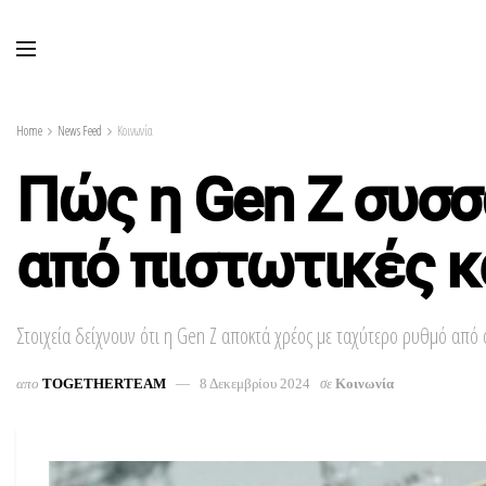
Home
News Feed
Κοινωνία
Πώς η Gen Z συσσ
από πιστωτικές κ
Στοιχεία δείχνουν ότι η Gen Z αποκτά χρέος με ταχύτερο ρυθμό από
απο
TOGETHERTEAM
8 Δεκεμβρίου 2024
σε
Κοινωνία