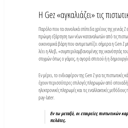
Η Gez «αγκαλιάζει» τις πιστωτι
Παρόλο που τα συνολικά επίπεδα χρέους της γενιάς Z 
πρώιμη εξάρτηση των νέων καταναλωτών από τις πιστωτι
οικονομικά βάρη που αντιμετωπίζει σήμερα η Gen Z μ
λέει η Αλεβ, «συμπεριλαμβανομένης της ικανότητάς τ
στιγμών όπως ο γάμος, η αγορά σπιτιού ή η δημιουργί
Εν μέρει, το ενδιαφέρον της Gen Z για τις πιστωτικές
έχουν περισσότερες επιλογές πληρωμών από οποιαδήπο
ηλεκτρονικές πληρωμές και τις εναλλακτικές μεθόδου
pay-later.
Εν τω μεταξύ, οι εταιρείες πιστωτικών κ
πελάτες.