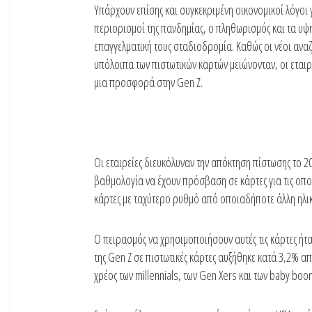
Υπάρχουν επίσης και συγκεκριμένη οικονομικοί λόγοι 
περιορισμοί της πανδημίας, ο πληθωρισμός και τα υψη
επαγγελματική τους σταδιοδρομία. Καθώς οι νέοι αναζη
υπόλοιπα των πιστωτικών καρτών μειώνονταν, οι εται
μια προσφορά στην Gen Z.
Οι εταιρείες διευκόλυναν την απόκτηση πίστωσης το 2
βαθμολογία να έχουν πρόσβαση σε κάρτες για τις οποί
κάρτες με ταχύτερο ρυθμό από οποιαδήποτε άλλη ηλικ
Ο πειρασμός να χρησιμοποιήσουν αυτές τις κάρτες ήτα
της Gen Z σε πιστωτικές κάρτες αυξήθηκε κατά 3,2% α
χρέος των millennials, των Gen Xers και των baby bo