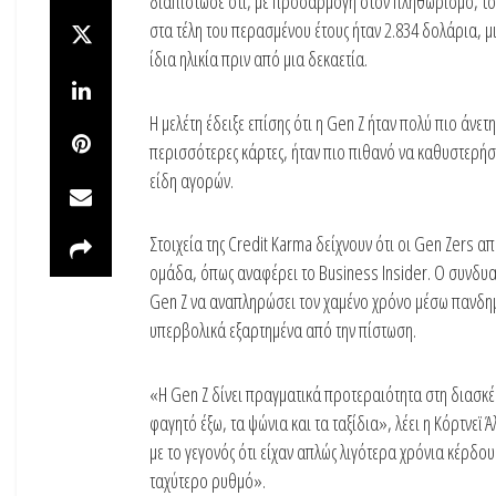
διαπίστωσε ότι, με προσαρμογή στον πληθωρισμό, το μ
στα τέλη του περασμένου έτους ήταν 2.834 δολάρια, μ
ίδια ηλικία πριν από μια δεκαετία.
Η μελέτη έδειξε επίσης ότι η Gen Z ήταν πολύ πιο άνετη
περισσότερες κάρτες, ήταν πιο πιθανό να καθυστερήσ
είδη αγορών.
Στοιχεία της Credit Karma δείχνουν ότι οι Gen Zers 
ομάδα, όπως αναφέρει το Business Insider. Ο συνδυασ
Gen Z να αναπληρώσει τον χαμένο χρόνο μέσω πανδημι
υπερβολικά εξαρτημένα από την πίστωση.
«Η Gen Z δίνει πραγματικά προτεραιότητα στη διασκέ
φαγητό έξω, τα ψώνια και τα ταξίδια», λέει η Κόρτνε
με το γεγονός ότι είχαν απλώς λιγότερα χρόνια κέρδους
ταχύτερο ρυθμό».