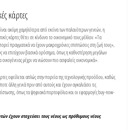
κές κάρτες
είναι ακόμη χαμηλότερα από εκείνα των παλαιότερων γενεών, η
κές κάρτες θέτει σε κίνδυνο το οικονομικό τους μέλλον. «Τα
πορεί πραγματικά να έχουν μακροχρόνιες επιπτώσεις στη ζωή τους»,
ους να επιτύχουν βασικά ορόσημα, όπως η καθυστέρηση μεγάλων
α οικογένειας μέχρι να νιώσουν πιο ασφαλείς οικονομικά».
 κάρτες οφείλεται απλώς στην πορεία της τεχνολογικής προόδου, καθώς
τε άλλη γενιά πριν από αυτούς και έχουν αγκαλιάσει τις
ς πίστωσης, όπως τα ψηφιακά πορτοφόλια και οι εφαρμογές buy-now-
αρτών έχουν στοχεύσει τους νέους ως πρόθυμους νέους