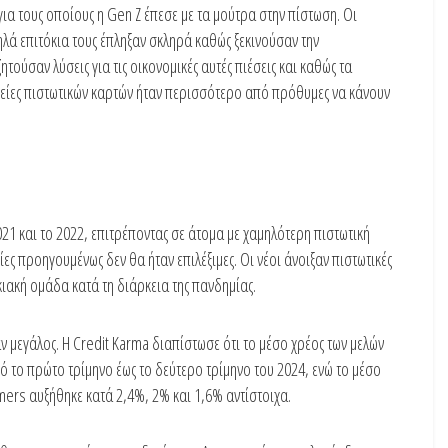
για τους οποίους η Gen Z έπεσε με τα μούτρα στην πίστωση. Οι
λά επιτόκια τους έπληξαν σκληρά καθώς ξεκινούσαν την
τούσαν λύσεις για τις οικονομικές αυτές πιέσεις και καθώς τα
ρείες πιστωτικών καρτών ήταν περισσότερο από πρόθυμες να κάνουν
021 και το 2022, επιτρέποντας σε άτομα με χαμηλότερη πιστωτική
ες προηγουμένως δεν θα ήταν επιλέξιμες. Οι νέοι άνοιξαν πιστωτικές
ιακή ομάδα κατά τη διάρκεια της πανδημίας.
ν μεγάλος. Η Credit Karma διαπίστωσε ότι το μέσο χρέος των μελών
πό το πρώτο τρίμηνο έως το δεύτερο τρίμηνο του 2024, ενώ το μέσο
omers αυξήθηκε κατά 2,4%, 2% και 1,6% αντίστοιχα.