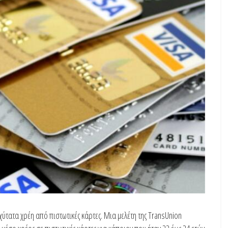
ύτατα χρέη από πιστωτικές κάρτες. Μια μελέτη της TransUnion