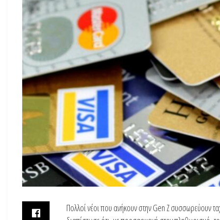
Πολλοί νέοι που ανήκουν στην Gen Z συσσωρεύουν ταχ