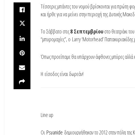
Tέσσερις μπάντες του νομού βρίσκονται για πρώτη φορ
και ήρθε για να μείνει στην περιοχή της Δυτικής Μακεδ
Το Σάββατο στις
8 Σεπτεμβρίου
στο θεατράκι το
“μπυρομαχίες”, ο Larry ‘Motorhead’ Παπακυριακίδης μπα
Όπως προείπαμε θα υπάρχουν άφθονες μπύρες αλλά κα
Η είσοδος είναι δωρεάν!
Line up
Οι
Psyanide
δημιουργήθηκαν το 2012 στην πόλη της Κα