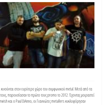
 κινούνται στον ευρύτερο χώρο του συμφωνικού metal. Μετά από τα
p τους, παρουσίασαν το πρώτο τους promo το 2012. Έχοντας μοιραστεί
erwish και ο Paul DiAnno, οι Γιαννιώτες metallers κυκλοφόρησαν