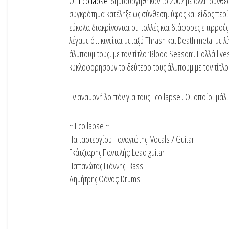
Οι
Ecollapse
δημιουργήθηκαν το 2007 με άλλη σύνθεσ
συγκρότημα κατέληξε ως σύνθεση, ύφος και είδος περί 
εύκολα διακρίνονται οι πολλές και διάφορες επιρροές
λέγαμε ότι κινείται μεταξύ Thrash και Death metal με
άλμπουμ τους, με τον τίτλ
ο ‘Blood Season’. Πολλά live
κυκλοφορησουν το δεύτερο τους άλμπουμ με τον τίτλο 
Εν αναμονή λοιπόν για τους Ecollapse.. Οι οποίοι μάλ
~ Ecollapse ~
Παπαστεργίου Παναγιώτης: Vocals / Guitar
Γκάτζιαρης Παντελής: Lead guitar
Παπανώτας Γιάννης: Bass
Δημήτρης Θάνος: Drums