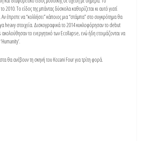
η και διαφορετικό είδος μουσικής σε σχέση με σημερα. Το
το 2010. Το είδος της μπάντας δύσκολα καθορίζεται κι αυτό γιατί
. Αν έπρεπε να “κολλήσει” κάποιος μια “στάμπα” στο συγκρότημα θα
 λίγα heavy στοιχεία. Δισκογραφικά το 2014 κυκλοφόρησαν το debut
s ακολούθησαν το ενεργητικό των Ecollapse, ενώ ήδη ετοιμάζονται να
‘Humanity’.
ιστα θα ανέβουν τη σκηνή του Kozani Four για τρίτη φορά.