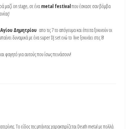
ά μαζί on stage, σε ένα
metal festival
που έσκασε σαν βόμβα
ονίας!
υ
Αγίου Δημητρίου
απο τις 7 το απόγευμα και έπειτα ξεκινούν οι
ίνει δυναμικά με ένα super DJ set ενώ το live ξεκινάει στις 8!
ι φαγητό για αυτούς που ίσως πεινάσουν!
τερίνης. Το είδος της μπάντας χαρακτηρίζεται Death metal με πολλά