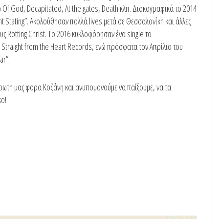
b Of God, Decapitated, At the gates, Death κλπ. Δισκογραφικά το 2014
nt Stating”. Ακολούθησαν πολλά lives μετά σε Θεσσαλονίκη και άλλες
ους Rotting Christ. Το 2016 κυκλοφόρησαν ένα single το
ν Straight from the Heart Records, ενώ πρόσφατα τον Απρίλιο του
ar”.
 πρωτη μας φορα Κοζάνη και ανυπομονούμε να παίξουμε, να τα
κο!