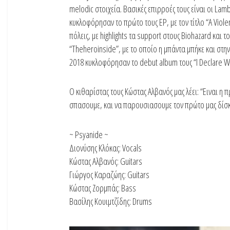
melodic στοιχεία. Βασικές επιρροές τους είναι οι Lam
κυκλοφόρησαν το πρώτο τους EP, με τον τίτλο “A Viole
πόλεις, με highlights τα support στους Biohazard και τ
“Theheroinsid
e”, με το οποίο η μπάντα μπήκε και στη
2018 κυκλοφόρησαν το debut album τους “I Declare W
Ο κιθαρίστας τους Κώστας Αλβανός μας λέει: “Ειναι η
σπασουμε, και να παρουσιασουμε τον πρώτο μας δίσ
~ Psyanide ~
Διονύσης Κλόκας: Vocals
Κώστας Αλβανός: Guitars
Γιώργος Καραζώης: Guitars
Κώστας Ζορμπάς: Bass
Βασίλης Κουιμτζίδης: Drums