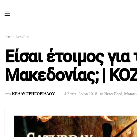
Home
News Feed
Eίσαι έτοιμος για 
Μακεδονίας; | KOZ
απο
ΚΕΛΛΥ ΓΡΗΓΟΡΙΑΔΟΥ
4 Σεπτεμβρίου 2018
σε
News Feed
,
Μουσι