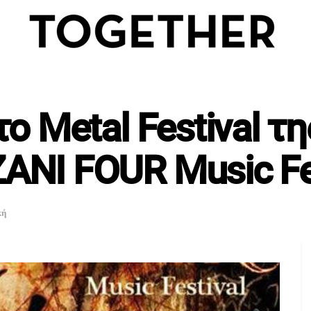
το Metal Festival τ
ANI FOUR Μusic Fe
κή