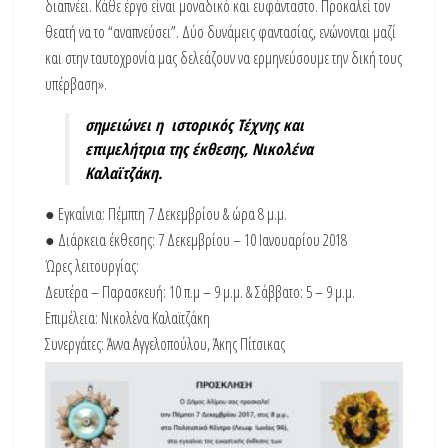
διαπνέει. Κάθε έργο είναι μοναδικό και ευφάνταστο. Προκαλεί τον
θεατή να το “αναπνεύσει”. Δύο δυνάμεις φαντασίας, ενώνονται μαζί
και στην ταυτοχρονία μας δελεάζουν να ερμηνεύσουμε την δική τους
υπέρβαση».
σημειώνει η ιστορικός Τέχνης και
επιμελήτρια της έκθεσης, Νικολένα
Καλαϊτζάκη.
● Εγκαίνια: Πέμπτη 7 Δεκεμβρίου & ώρα 8 μ.μ.
● Διάρκεια έκθεσης: 7 Δεκεμβρίου – 10 Ιανουαρίου 2018
Ώρες λειτουργίας:
Δευτέρα – Παρασκευή: 10 π.μ – 9 μ.μ. & Σάββατο: 5 – 9 μ.μ.
Επιμέλεια: Νικολένα Καλαϊτζάκη
Συνεργάτες: Άννα Αγγελοπούλου, Άκης Πίτσικας