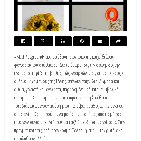
«Μad Playground• μια μετάβαση στον τόπο της παιχνιδιάρας
φαντασίας του απύθμενου. Δες το όνειρο, δες την σκέψη, δες την
ιδέα, από τις ρίζες τις βαθιές, πώς ενσαρκώνονται, στους υλικούς και
άυλους μηχανισμούς της Τέχνης, στήνουν παιχνίδια. Αιχμηρά και
αθώα, γελαστά και αγέλαστα, παραδομένα νοήματα, συμβολικά
ορισμένα. Φροντισμένα με τρόπο αφαιρετικό ή ξεκάθαρο.
Τρισδιάστατα μένουν με όψη μεστή. Στοίβες αράδες αντικείμενα σε
συμφωνία. Θα μπορούσαν να μοιάζουν, έτσι όπως από τις μήτρες
τους γεννιούνται, με ιδιόρρυθμα παζλ ή με εξαίσιους γρίφους. Στην
πραγματικότητα χωράνε τον κόσμο. Τον ερμηνεύουν, τον ρωτάνε και
τον πλάθουν αλλιώς.