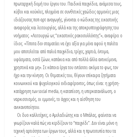
πρωταρχική δομή του έργου του. Παιδικά παιχνίδια, ανάμεσα τους,
κύβοι και κούκλες, πλεγμένα σε συνθετικές χαώδεις αρμονίες μιας
ιδιάζουσας ποπ-αρτ αναγωγής, γίνονται ο κώδικας της εικαστικής
αναφοράς και λειτουργίας, αλλά και της αποκρυπτογράφησης του
νοήματος. «Λειτουργώ ως “εικαστικός ρακοσυλλέκτης”», αναφέρει ο
ίδιος. «Τίποτα δεν σταματάει να έχει αξία για μένα αφού η παλέτα
μου αποτελείται από παλιά παιχνίδια, τρίχες, χαρτιά, έντομα,
υφάσματα, οστά ζώων, καπάκια και από πολλά άλλα αντικείμενα,
χρηστικά και μη». Σε κάποια έργα του εντάσσει ακόμα το φως, τον
ήχο και την κίνηση. Οι θεματικές του, θίγουν επίκαιρα ζητήματα
κοινωνικού και ψυχολογικού ενδιαφέροντος, όπως είναι: η χρήση-
κατάχρηση των social media, η καταπίεση, η υπερκατανάλωση, ο
ναρκισσισμός, οι εμμονές, το άγχος και η αίσθηση του
ανικανοποίητου.
Οι δυο καλλιτέχνες, ο Αμελαδιώτης και ο Μπάλας, φαίνεται να
γνωρίζουν καλά πώς να κερδίζουν το “παιχνίδι”. Δεν είναι μόνο η
τεχνική αρτιότητα των έργων τους, αλλά και η πρωτοτυπία που τα