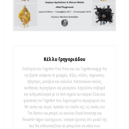
Κέλλυ Γρηγοριάδου
Εκδότρια του Together Free Press και του Togethermag.gr Θα
την βρείτε ανάμεσα σε γραμμές, λέξεις, κόλλες, σημειώσεις,
σβήστρες, μολύβια και καλώδια. Καταναλώνει εικόνες,
αισθητική, περιεχόμενο και μηνύματα. Ασχολείται σοβαρά
και ανθρωπολογικά με τα ποπ σημεία των καιρών Είναι μια
φανατική του Τοgether που δημιουργεί το περιεχόμενό του.
Με αυτήν την σειρά. Αγαπάει τον σκύλο της, τις ταινίες του
Tim Burton και μπορεί να ακούσει Dead Kennedys και
Nouvelle Vague ταυτόχρονα. Ξεκίνησε έχοντας στο μυαλό της
πως θα ενθουσιαζόταν αν μπορούσε να κάνει τους