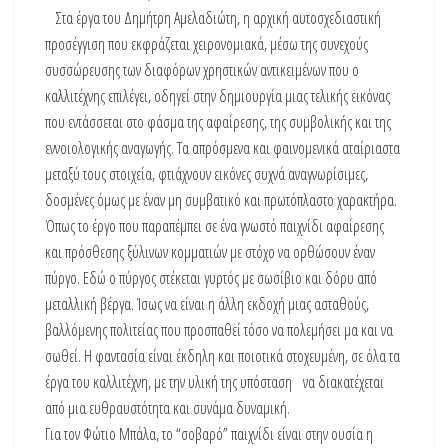
Στα έργα του Δημήτρη Αμελαδιώτη, η αρχική αυτοσχεδιαστική
προσέγγιση που εκφράζεται χειρονομιακά, μέσω της συνεχούς
συσσώρευσης των διαφόρων χρηστικών αντικειμένων που ο
καλλιτέχνης επιλέγει, οδηγεί στην δημιουργία μιας τελικής εικόνας
που εντάσσεται στο φάσμα της αφαίρεσης, της συμβολικής και της
εννοιολογικής αναγωγής. Τα απρόσμενα και φαινομενικά αταίριαστα
μεταξύ τους στοιχεία, φτιάχνουν εικόνες συχνά αναγνωρίσιμες,
δοσμένες όμως με έναν μη συμβατικό και πρωτόπλαστο χαρακτήρα.
Όπως το έργο που παραπέμπει σε ένα γνωστό παιχνίδι αφαίρεσης
και πρόσθεσης ξύλινων κομματιών με στόχο να ορθώσουν έναν
πύργο. Εδώ ο πύργος στέκεται γυρτός με σωσίβιο και δόρυ από
μεταλλική βέργα. Ίσως να είναι η άλλη εκδοχή μιας ασταθούς,
βαλλόμενης πολιτείας που προσπαθεί τόσο να πολεμήσει μα και να
σωθεί. Η φαντασία είναι έκδηλη και ποιοτικά στοχευμένη, σε όλα τα
έργα του καλλιτέχνη, με την υλική της υπόσταση να διακατέχεται
από μια ευθραυστότητα και συνάμα δυναμική.
Για τον Φώτιο Μπάλα, το “σοβαρό” παιχνίδι είναι στην ουσία η