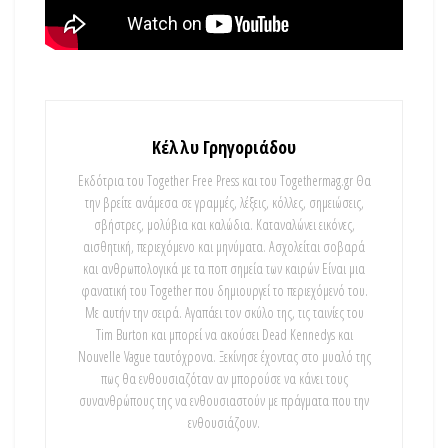
Κέλλυ Γρηγοριάδου
Εκδότρια του Together Free Press και του Togethermag.gr Θα
την βρείτε ανάμεσα σε γραμμές, λέξεις, κόλλες, σημειώσεις,
σβήστρες, μολύβια και καλώδια. Καταναλώνει εικόνες,
αισθητική, περιεχόμενο και μηνύματα. Ασχολείται σοβαρά
και ανθρωπολογικά με τα ποπ σημεία των καιρών Είναι μια
φανατική του Τοgether που δημιουργεί το περιεχόμενό του.
Με αυτήν την σειρά. Αγαπάει τον σκύλο της, τις ταινίες του
Tim Burton και μπορεί να ακούσει Dead Kennedys και
Nouvelle Vague ταυτόχρονα. Ξεκίνησε έχοντας στο μυαλό της
πως θα ενθουσιαζόταν αν μπορούσε να κάνει τους
συνανθρώπους της να ενθουσιαστούν με πράγματα που την
ενθουσιάζουν.