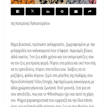
της Κατερίνας Παπαστεργίου
Βήμα βιαστικό, πρόσωπο ανέκφραστο, ζωγραφισμένο με την
μελαγχολία του καλοκαιριού που σ’άφησε. Χωρισμός βίαιος
αλλά οικείος. Τον ζεις κάθε χρόνο και τον αντιμετωπίζεις σαν
να τον ζεις για πρώτη φορά. Πέφτει στα μάτια και εκεί που πάς
να το εμποδίσεις, πέφτει στα πόδια σου. Σκύβεις να το
μαζέψεις, φύλλο κίτρινο, ξερό στο μέγεθος της παλάμης σου.
Προειδοποίηση! Τέλος Εποχής. Αφετηρία μιας καινούργιας με
άλλα χρώματα γήινα και ζωντανά. Ποτέ μουντά, έτσι για να
σου αποδείξει, πως και το Φθινόπωρο έχει και αυτό τη χάρη
του. Ψύχρα χαρακτηριστική που εμφανίζεται την ίδια πάντα
ώρα, για να ξυπνά κάθε κύτταρο σου. Για να σου θυμίσει ένα