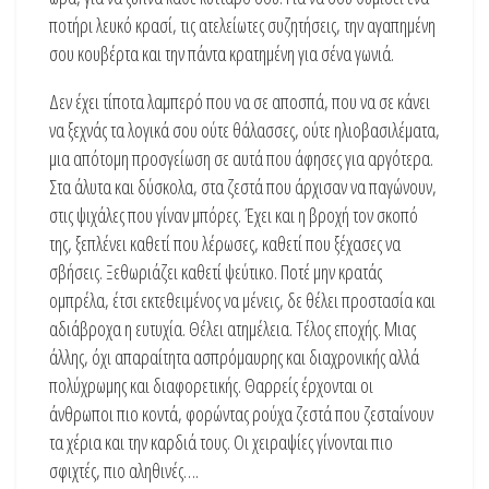
ποτήρι λευκό κρασί, τις ατελείωτες συζητήσεις, την αγαπημένη
σου κουβέρτα και την πάντα κρατημένη για σένα γωνιά.
Δεν έχει τίποτα λαμπερό που να σε αποσπά, που να σε κάνει
να ξεχνάς τα λογικά σου ούτε θάλασσες, ούτε ηλιοβασιλέματα,
μια απότομη προσγείωση σε αυτά που άφησες για αργότερα.
Στα άλυτα και δύσκολα, στα ζεστά που άρχισαν να παγώνουν,
στις ψιχάλες που γίναν μπόρες. Έχει και η βροχή τον σκοπό
της, ξεπλένει καθετί που λέρωσες, καθετί που ξέχασες να
σβήσεις. Ξεθωριάζει καθετί ψεύτικο. Ποτέ μην κρατάς
ομπρέλα, έτσι εκτεθειμένος να μένεις, δε θέλει προστασία και
αδιάβροχα η ευτυχία. Θέλει ατημέλεια. Τέλος εποχής. Μιας
άλλης, όχι απαραίτητα ασπρόμαυρης και διαχρονικής αλλά
πολύχρωμης και διαφορετικής. Θαρρείς έρχονται οι
άνθρωποι πιο κοντά, φορώντας ρούχα ζεστά που ζεσταίνουν
τα χέρια και την καρδιά τους. Οι χειραψίες γίνονται πιο
σφιχτές, πιο αληθινές….