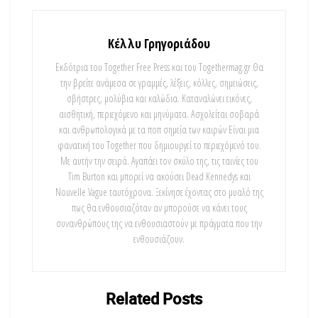
Κέλλυ Γρηγοριάδου
Εκδότρια του Together Free Press και του Togethermag.gr Θα
την βρείτε ανάμεσα σε γραμμές, λέξεις, κόλλες, σημειώσεις,
σβήστρες, μολύβια και καλώδια. Καταναλώνει εικόνες,
αισθητική, περιεχόμενο και μηνύματα. Ασχολείται σοβαρά
και ανθρωπολογικά με τα ποπ σημεία των καιρών Είναι μια
φανατική του Τοgether που δημιουργεί το περιεχόμενό του.
Με αυτήν την σειρά. Αγαπάει τον σκύλο της, τις ταινίες του
Tim Burton και μπορεί να ακούσει Dead Kennedys και
Nouvelle Vague ταυτόχρονα. Ξεκίνησε έχοντας στο μυαλό της
πως θα ενθουσιαζόταν αν μπορούσε να κάνει τους
συνανθρώπους της να ενθουσιαστούν με πράγματα που την
ενθουσιάζουν.
Related
Posts