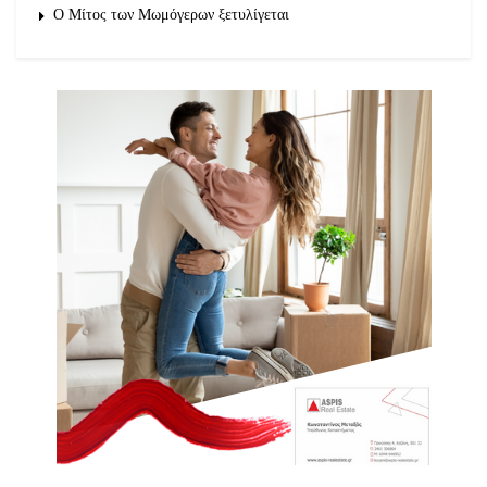
O Μίτος των Μωμόγερων ξετυλίγεται