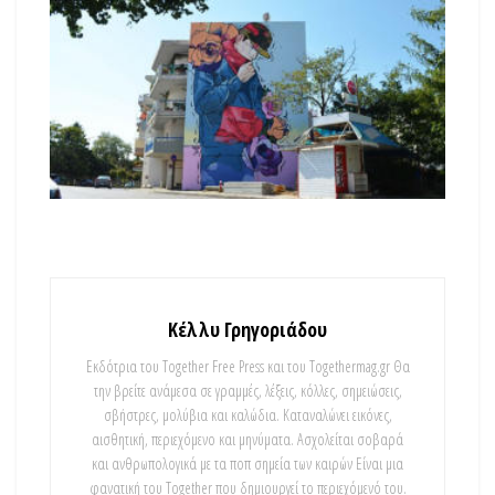
Κέλλυ Γρηγοριάδου
Εκδότρια του Together Free Press και του Togethermag.gr Θα
την βρείτε ανάμεσα σε γραμμές, λέξεις, κόλλες, σημειώσεις,
σβήστρες, μολύβια και καλώδια. Καταναλώνει εικόνες,
αισθητική, περιεχόμενο και μηνύματα. Ασχολείται σοβαρά
και ανθρωπολογικά με τα ποπ σημεία των καιρών Είναι μια
φανατική του Τοgether που δημιουργεί το περιεχόμενό του.