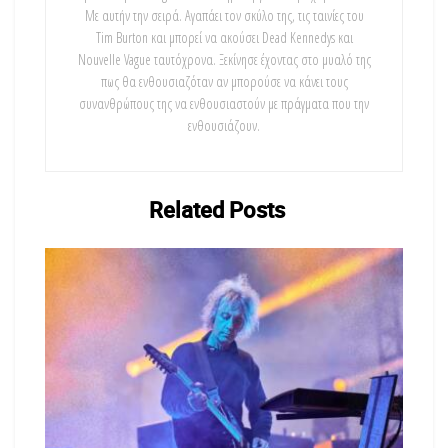
Με αυτήν την σειρά. Αγαπάει τον σκύλο της, τις ταινίες του
Tim Burton και μπορεί να ακούσει Dead Kennedys και
Nouvelle Vague ταυτόχρονα. Ξεκίνησε έχοντας στο μυαλό της
πως θα ενθουσιαζόταν αν μπορούσε να κάνει τους
συνανθρώπους της να ενθουσιαστούν με πράγματα που την
ενθουσιάζουν.
Related
Posts