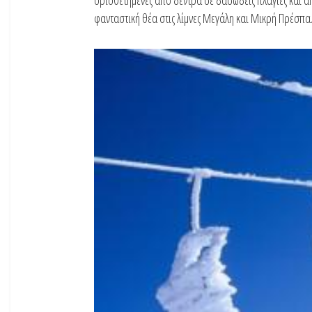
φανταστική θέα στις λίμνες Μεγάλη και Μικρή Πρέσπα