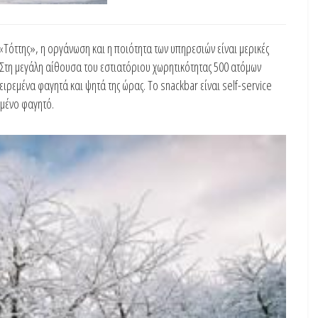
«Τόττης», η οργάνωση και η ποιότητα των υπηρεσιών είναι μερικές
. Στη μεγάλη αίθουσα του εστιατόριου χωρητικότητας 500 ατόμων
ρεμένα φαγητά και ψητά της ώρας. Το snackbar είναι self-service
γμένο φαγητό.