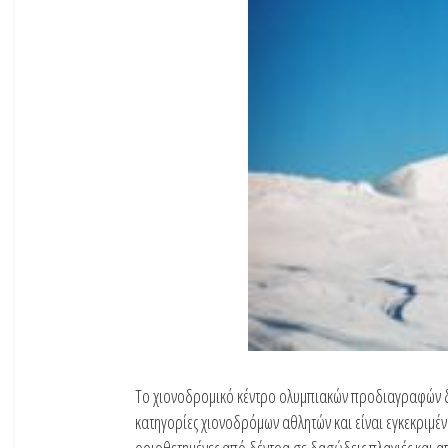
Το χιονοδρομικό κέντρο ολυμπιακών προδιαγραφών διαθ
κατηγορίες χιονοδρόμων αθλητών και είναι εγκεκριμένες 
οριοθετημένες από δέντρα σε δασώδεις πλαγιές και α