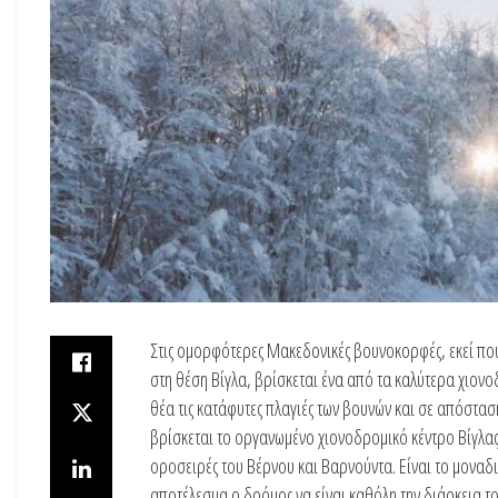
Στις ομορφότερες Μακεδονικές βουνοκορφές, εκεί που
στη θέση Βίγλα, βρίσκεται ένα από τα καλύτερα χιον
θέα τις κατάφυτες πλαγιές των βουνών και σε απόστασ
βρίσκεται το οργανωμένο χιονοδρομικό κέντρο Βίγλας
οροσειρές του Βέρνου και Βαρνούντα. Είναι το μοναδ
αποτέλεσμα ο δρόμος να είναι καθόλη την διάρκεια 