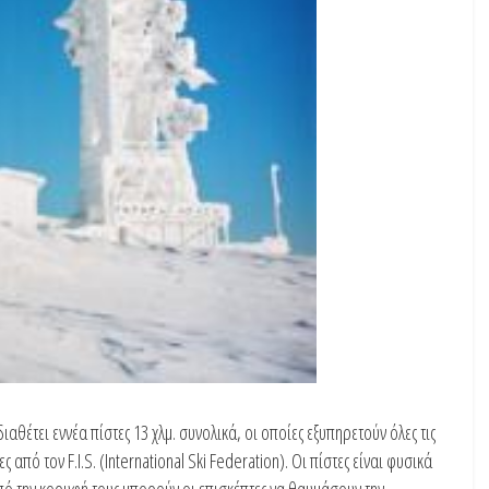
έτει εννέα πίστες 13 χλμ. συνολικά, οι οποίες εξυπηρετούν όλες τις
από τον F.I.S. (International Ski Federation). Οι πίστες είναι φυσικά
πό την κορυφή τους μπορούν οι επισκέπτες να θαυμάσουν την