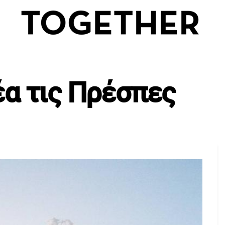
α τις Πρέσπες