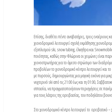
Επίσης, διαθέτει πέντε αναβατήρες, τρεις εναέριους κα
χιονοδρομικό λειτουργεί σχολή εκμάθησης χιονοδρομί
εξοπλισμού ski, snow tubing, έλκηθρα και Snowmobile.
ποιότητας, καθώς στην Φλώρινα οι χειμώνες είναι παρ
χιονοστρωτήρας για το άμεσο στρώσιμο των διαδρόμων
προβολέων το χιονοδρομικό κέντρο λειτουργεί και τ
με πυρσούς, δημιουργώντας μια μαγική εικόνα για μικρο
νυχτερινό ski από τις 21:00 έως και τη 01:00, Σαββατ
ιππασία, να πραγματοποιήσουν περιηγήσεις σε πανέμ
για τους λάτρεις της ορειβασίας, του ποδηλάτου βουνο
Στο χιονοδρομικό κέντρο λειτουργεί το ορειβατικό –