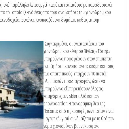
ς, ενώ παράλληλα λειτουργεί καφέ και εστιατόριο με παραδοσιακές
από το οποίο ξεκινά ένας από τους αναβατήρες του χιονοδρομικού
Ξενοδοχεία, Ξενώνες, ενοικιαζόμενα δωμάτια, καθώς επίσης
Συγκεκριμένα, οι εγκαταστάσεις του
χιονοδρομικού κέντρου Βίγλας «Τόττης»
μπορούν να προσφέρουν στον επισκέπτη
ο,τι ζητήσει ικανοποιώντας ακόμη και τους
πιο απαιτητικούς. Υπάρχουν 10 πιστές
ολυμπιακών προδιαγραφών, ώστε να
μπορούν να εξυπηρετήσουν όλες τις
κατηγόριες των skier αλλά και των
snowboarder. Η πανοραμική θεά της
Πρέσπας από τις κορυφές των πιστών είναι
μαγευτική, γιατί συνδυάζεται με τη θεά των
γύρω χιονισμένων βουνοκορφών.