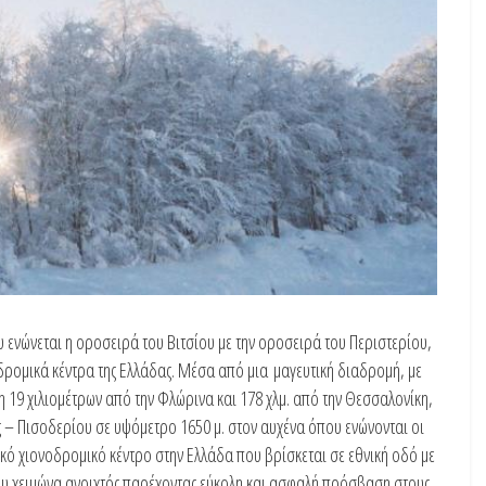
 ενώνεται η οροσειρά του Βιτσίου με την οροσειρά του Περιστερίου,
οδρομικά κέντρα της Ελλάδας. Μέσα από μια μαγευτική διαδρομή, με
η 19 χιλιομέτρων από την Φλώρινα και 178 χλμ. από την Θεσσαλονίκη,
 – Πισοδερίου σε υψόμετρο 1650 μ. στον αυχένα όπου ενώνονται οι
ικό χιονοδρομικό κέντρο στην Ελλάδα που βρίσκεται σε εθνική οδό με
του χειμώνα ανοιχτός παρέχοντας εύκολη και ασφαλή πρόσβαση στους