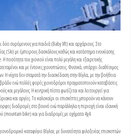
ι δύο συρόμενους για παιδιά (Baby lift) και αρχάριους. Στο
ας (Ski) με έμπειρους δασκάλους καθώς και κατάστημα ενοικίασης
 Η ποσότητα του χιονιού είναι πολύ μεγάλη και εξαιρετικής
ατεταμένοι και με έντονες χιονοπτώσεις. Φυσικά, υπάρχει διαθέσιμος
. Η νύχτα δεν σταματά την διασκέδαση στην Bίγλα, με την βοήθεια
ο βράδυ ενώ πολλές φορές χιονοδρόμοι πραγματοποιούν καταβάσεις
ύς και μεγάλους. Η κεντρική πίστα φωτίζεται και λειτουργεί για
οκύριακα και αργίες. Το καλοκαίρι οι επισκέπτες μπορούν να κάνουν
ορφες διαδρομές στο βουνό ενώ παράλληλα η περιοχή είναι ιδανική
ύ (mountain bike) και για διαδρομές με οχήματα 4χ4.
 χιονοδρομικό καταφύγιο Βίγλας με δυνατότητα φιλοξενίας επισκεπτών