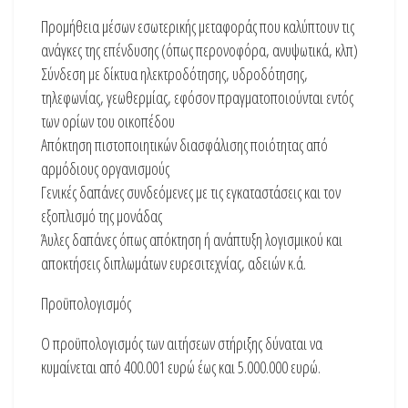
Προμήθεια μέσων εσωτερικής μεταφοράς που καλύπτουν τις
ανάγκες της επένδυσης (όπως περονοφόρα, ανυψωτικά, κλπ)
Σύνδεση με δίκτυα ηλεκτροδότησης, υδροδότησης,
τηλεφωνίας, γεωθερμίας, εφόσον πραγματοποιούνται εντός
των ορίων του οικοπέδου
Απόκτηση πιστοποιητικών διασφάλισης ποιότητας από
αρμόδιους οργανισμούς
Γενικές δαπάνες συνδεόμενες με τις εγκαταστάσεις και τον
εξοπλισμό της μονάδας
Άυλες δαπάνες όπως απόκτηση ή ανάπτυξη λογισμικού και
αποκτήσεις διπλωμάτων ευρεσιτεχνίας, αδειών κ.ά.
Προϋπολογισμός
Ο προϋπολογισμός των αιτήσεων στήριξης δύναται να
κυμαίνεται από 400.001 ευρώ έως και 5.000.000 ευρώ.