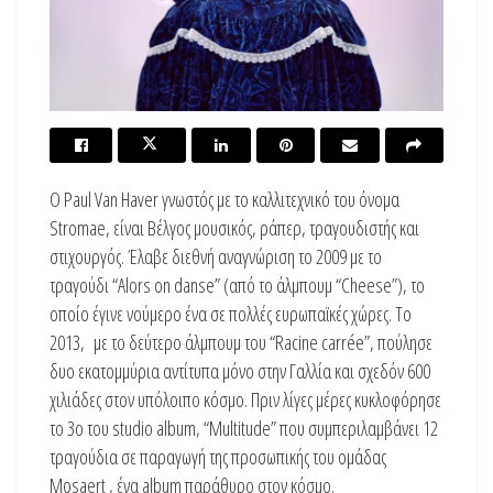
Ο Paul Van Haver γνωστός με το καλλιτεχνικό του όνομα
Stromae, είναι Βέλγος μουσικός, ράπερ, τραγουδιστής και
στιχουργός. Έλαβε διεθνή αναγνώριση το 2009 με το
τραγούδι “Alors on danse” (από το άλμπουμ “Cheese”), το
οποίο έγινε νούμερο ένα σε πολλές ευρωπαϊκές χώρες. Το
2013, με το δεύτερο άλμπουμ του “Racine carrée”, πούλησε
δυο εκατομμύρια αντίτυπα μόνο στην Γαλλία και σχεδόν 600
χιλιάδες στον υπόλοιπο κόσμο. Πριν λίγες μέρες κυκλοφόρησε
το 3ο του studio album, “Multitude” που συμπεριλαμβάνει 12
τραγούδια σε παραγωγή της προσωπικής του ομάδας
Mosaert , ένα album παράθυρο στον κόσμο.