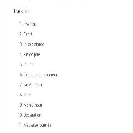
Tracklist :
Invaincu
Santé
La solassitude
Fils de joie
L’enfer
C’est que du bonheur
Pas vraiment
Riez
Mon amour
Déclaration
Mauvaise journée