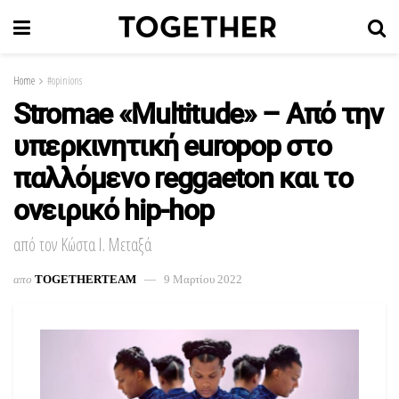
Home
#opinions
Stromae «Multitude» – Από την
υπερκινητική europop στο
παλλόμενο reggaeton και το
ονειρικό hip-hop
από τον Κώστα Ι. Μεταξά
απο
TOGETHERTEAM
9 Μαρτίου 2022