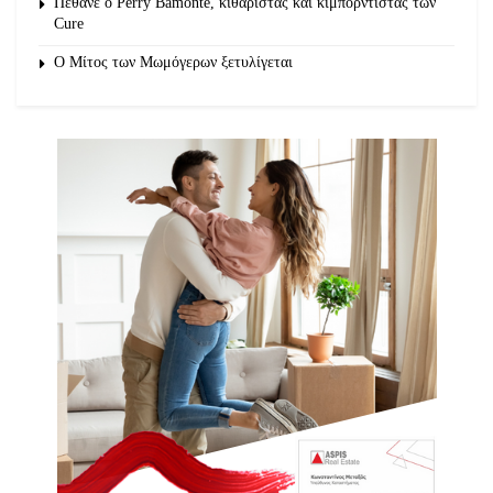
Πέθανε ο Perry Bamonte, κιθαρίστας και κιμπορντίστας των
Cure
O Μίτος των Μωμόγερων ξετυλίγεται